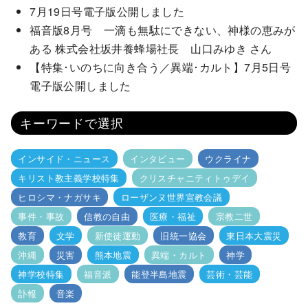
7月19日号電子版公開しました
福音版8月号 一滴も無駄にできない、神様の恵みが
ある 株式会社坂井養蜂場社長 山口みゆき さん
【特集･いのちに向き合う／異端･カルト】7月5日号
電子版公開しました
キーワードで選択
インサイド・ニュース
インタビュー
ウクライナ
キリスト教主義学校特集
クリスチャニティトゥデイ
ヒロシマ・ナガサキ
ローザンヌ世界宣教会議
事件・事故
信教の自由
医療・福祉
宗教二世
教育
文学
新使徒運動
旧統一協会
東日本大震災
沖縄
災害
熊本地震
異端・カルト
神学
神学校特集
福音派
能登半島地震
芸術・芸能
訃報
音楽