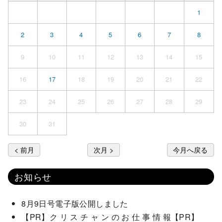
1
2
3
4
5
6
7
8
9
10
11
12
13
14
15
16
17
18
19
20
21
22
23
24
25
26
27
28
29
30
31
< 前月
次月 >
今月へ戻る
お知らせ
8月9日号電子版公開しました
【PR】ク リ ス チ ャ ン の お 仕 事 情 報【PR】