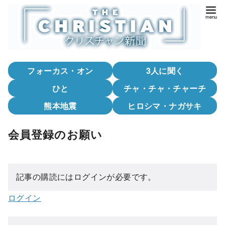
コ
ン
テ
ン
ツ
フォーカス・オン
3人に聞く
へ
移
ひと
チャ・チャ・チャーチ
動
熊本地震
ヒロシマ・ナガサキ
会員登録のお願い
記事の購読にはログインが必要です。
ログイン