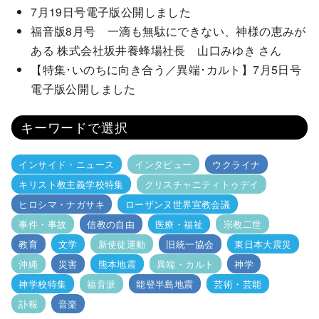
7月19日号電子版公開しました
福音版8月号 一滴も無駄にできない、神様の恵みが
ある 株式会社坂井養蜂場社長 山口みゆき さん
【特集･いのちに向き合う／異端･カルト】7月5日号
電子版公開しました
キーワードで選択
インサイド・ニュース
インタビュー
ウクライナ
キリスト教主義学校特集
クリスチャニティトゥデイ
ヒロシマ・ナガサキ
ローザンヌ世界宣教会議
事件・事故
信教の自由
医療・福祉
宗教二世
教育
文学
新使徒運動
旧統一協会
東日本大震災
沖縄
災害
熊本地震
異端・カルト
神学
神学校特集
福音派
能登半島地震
芸術・芸能
訃報
音楽