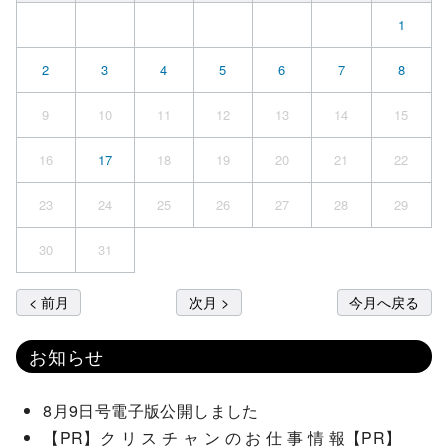
1
2
3
4
5
6
7
8
9
10
11
12
13
14
15
16
17
18
19
20
21
22
23
24
25
26
27
28
29
30
31
< 前月
次月 >
今月へ戻る
お知らせ
8月9日号電子版公開しました
【PR】ク リ ス チ ャ ン の お 仕 事 情 報【PR】