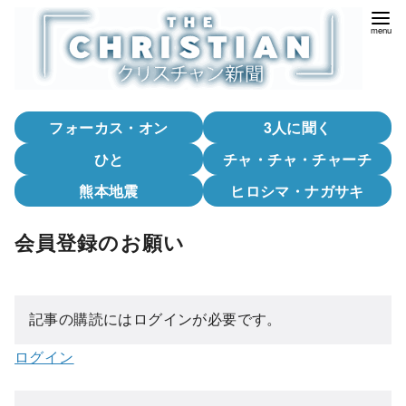
コ
ン
テ
ン
ツ
フォーカス・オン
3人に聞く
へ
移
ひと
チャ・チャ・チャーチ
動
熊本地震
ヒロシマ・ナガサキ
会員登録のお願い
記事の購読にはログインが必要です。
ログイン