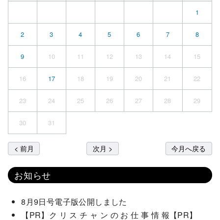
1
2
3
4
5
6
7
8
9
10
11
12
13
14
15
16
17
18
19
20
21
22
23
24
25
26
27
28
29
30
31
< 前月
次月 >
今月へ戻る
お知らせ
8月9日号電子版公開しました
【PR】ク リ ス チ ャ ン の お 仕 事 情 報【PR】