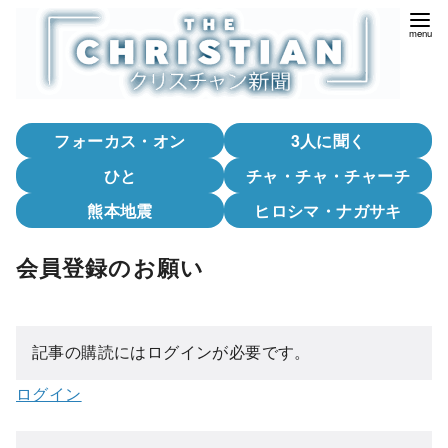
コ
ン
テ
ン
ツ
フォーカス・オン
3人に聞く
へ
移
ひと
チャ・チャ・チャーチ
動
熊本地震
ヒロシマ・ナガサキ
会員登録のお願い
記事の購読にはログインが必要です。
ログイン