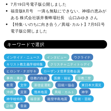
7月19日号電子版公開しました
福音版8月号 一滴も無駄にできない、神様の恵みが
ある 株式会社坂井養蜂場社長 山口みゆき さん
【特集･いのちに向き合う／異端･カルト】7月5日号
電子版公開しました
キーワードで選択
インサイド・ニュース
インタビュー
ウクライナ
キリスト教主義学校特集
クリスチャニティトゥデイ
ヒロシマ・ナガサキ
ローザンヌ世界宣教会議
事件・事故
信教の自由
医療・福祉
宗教二世
教育
文学
新使徒運動
旧統一協会
東日本大震災
沖縄
災害
熊本地震
異端・カルト
神学
神学校特集
福音派
能登半島地震
芸術・芸能
訃報
音楽