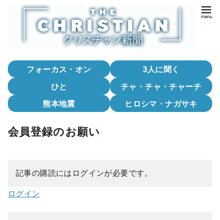
コ
ン
テ
ン
ツ
フォーカス・オン
3人に聞く
へ
移
ひと
チャ・チャ・チャーチ
動
熊本地震
ヒロシマ・ナガサキ
会員登録のお願い
記事の購読にはログインが必要です。
ログイン