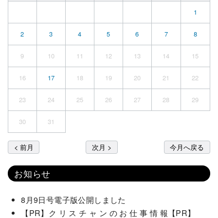
1
2
3
4
5
6
7
8
9
10
11
12
13
14
15
16
17
18
19
20
21
22
23
24
25
26
27
28
29
30
31
< 前月
次月 >
今月へ戻る
お知らせ
8月9日号電子版公開しました
【PR】ク リ ス チ ャ ン の お 仕 事 情 報【PR】