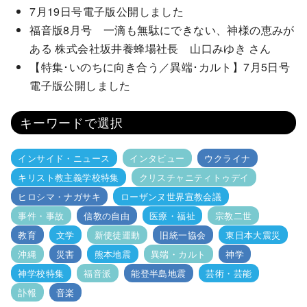
7月19日号電子版公開しました
福音版8月号 一滴も無駄にできない、神様の恵みが
ある 株式会社坂井養蜂場社長 山口みゆき さん
【特集･いのちに向き合う／異端･カルト】7月5日号
電子版公開しました
キーワードで選択
インサイド・ニュース
インタビュー
ウクライナ
キリスト教主義学校特集
クリスチャニティトゥデイ
ヒロシマ・ナガサキ
ローザンヌ世界宣教会議
事件・事故
信教の自由
医療・福祉
宗教二世
教育
文学
新使徒運動
旧統一協会
東日本大震災
沖縄
災害
熊本地震
異端・カルト
神学
神学校特集
福音派
能登半島地震
芸術・芸能
訃報
音楽