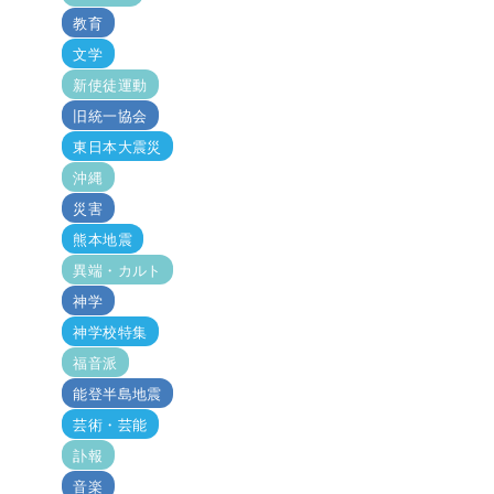
教育
文学
新使徒運動
旧統一協会
東日本大震災
沖縄
災害
熊本地震
異端・カルト
神学
神学校特集
福音派
能登半島地震
芸術・芸能
訃報
音楽