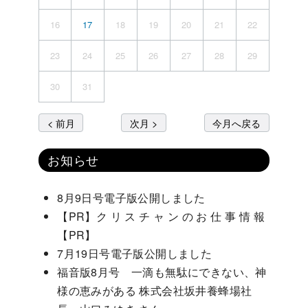
16
17
18
19
20
21
22
23
24
25
26
27
28
29
30
31
< 前月
次月 >
今月へ戻る
お知らせ
8月9日号電子版公開しました
【PR】ク リ ス チ ャ ン の お 仕 事 情 報
【PR】
7月19日号電子版公開しました
福音版8月号 一滴も無駄にできない、神
様の恵みがある 株式会社坂井養蜂場社