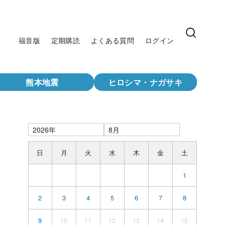
福音版
定期購読
よくある質問
ログイン
熊本地震
ヒロシマ・ナガサキ
日
月
火
水
木
金
土
1
2
3
4
5
6
7
8
9
10
11
12
13
14
15