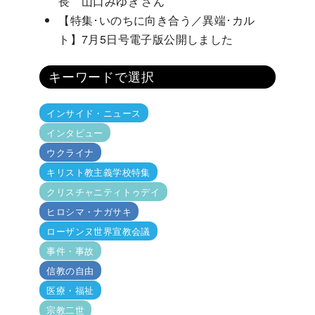
長 山口みゆき さん
【特集･いのちに向き合う／異端･カル
ト】7月5日号電子版公開しました
キーワードで選択
インサイド・ニュース
インタビュー
ウクライナ
キリスト教主義学校特集
クリスチャニティトゥデイ
ヒロシマ・ナガサキ
ローザンヌ世界宣教会議
事件・事故
信教の自由
医療・福祉
宗教二世