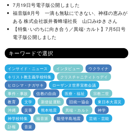
7月19日号電子版公開しました
福音版8月号 一滴も無駄にできない、神様の恵みが
ある 株式会社坂井養蜂場社長 山口みゆき さん
【特集･いのちに向き合う／異端･カルト】7月5日号
電子版公開しました
キーワードで選択
インサイド・ニュース
インタビュー
ウクライナ
キリスト教主義学校特集
クリスチャニティトゥデイ
ヒロシマ・ナガサキ
ローザンヌ世界宣教会議
事件・事故
信教の自由
医療・福祉
宗教二世
教育
文学
新使徒運動
旧統一協会
東日本大震災
沖縄
災害
熊本地震
異端・カルト
神学
神学校特集
福音派
能登半島地震
芸術・芸能
訃報
音楽