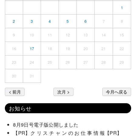
1
2
3
4
5
6
7
8
9
10
11
12
13
14
15
16
17
18
19
20
21
22
23
24
25
26
27
28
29
30
31
< 前月
次月 >
今月へ戻る
お知らせ
8月9日号電子版公開しました
【PR】ク リ ス チ ャ ン の お 仕 事 情 報【PR】