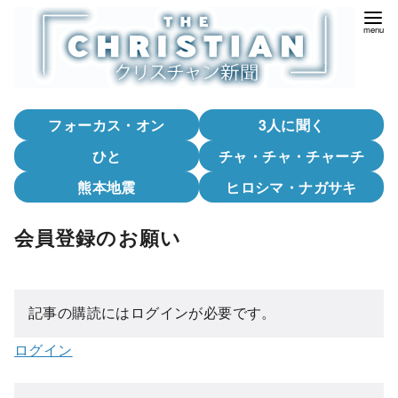
コ
ン
テ
ン
ツ
フォーカス・オン
3人に聞く
へ
移
ひと
チャ・チャ・チャーチ
動
熊本地震
ヒロシマ・ナガサキ
会員登録のお願い
記事の購読にはログインが必要です。
ログイン