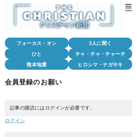
コ
ン
テ
ン
ツ
フォーカス・オン
3人に聞く
へ
移
ひと
チャ・チャ・チャーチ
動
熊本地震
ヒロシマ・ナガサキ
会員登録のお願い
記事の購読にはログインが必要です。
ログイン