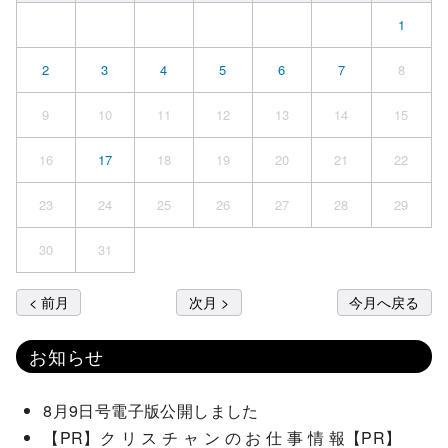
1
2
3
4
5
6
7
8
9
10
11
12
13
14
15
16
17
18
19
20
21
22
23
24
25
26
27
28
29
30
31
< 前月
次月 >
今月へ戻る
お知らせ
8月9日号電子版公開しました
【PR】ク リ ス チ ャ ン の お 仕 事 情 報【PR】