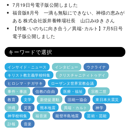
7月19日号電子版公開しました
福音版8月号 一滴も無駄にできない、神様の恵みが
ある 株式会社坂井養蜂場社長 山口みゆき さん
【特集･いのちに向き合う／異端･カルト】7月5日号
電子版公開しました
キーワードで選択
インサイド・ニュース
インタビュー
ウクライナ
キリスト教主義学校特集
クリスチャニティトゥデイ
ヒロシマ・ナガサキ
ローザンヌ世界宣教会議
事件・事故
信教の自由
医療・福祉
宗教二世
教育
文学
新使徒運動
旧統一協会
東日本大震災
沖縄
災害
熊本地震
異端・カルト
神学
神学校特集
福音派
能登半島地震
芸術・芸能
訃報
音楽