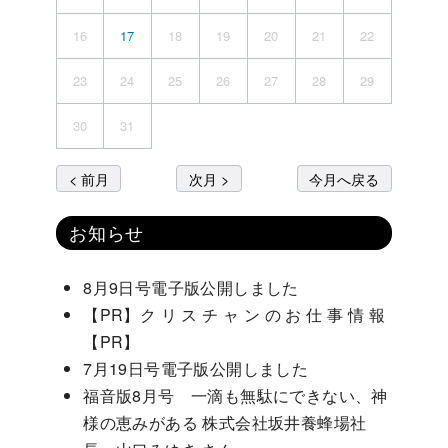
16
17
18
19
20
21
22
23
24
25
26
27
28
29
30
31
< 前月
次月 >
今月へ戻る
お知らせ
8月9日号電子版公開しました
【PR】ク リ ス チ ャ ン の お 仕 事 情 報
【PR】
7月19日号電子版公開しました
福音版8月号 一滴も無駄にできない、神
様の恵みがある 株式会社坂井養蜂場社