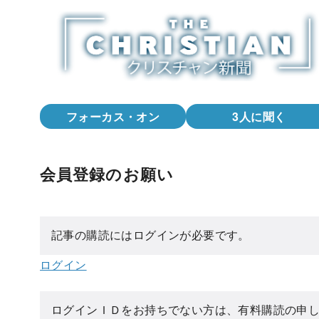
コ
ン
テ
ン
ツ
へ
フォーカス・オン
3人に聞く
移
動
会員登録のお願い
記事の購読にはログインが必要です。
ログイン
ログインＩＤをお持ちでない方は、有料購読の申