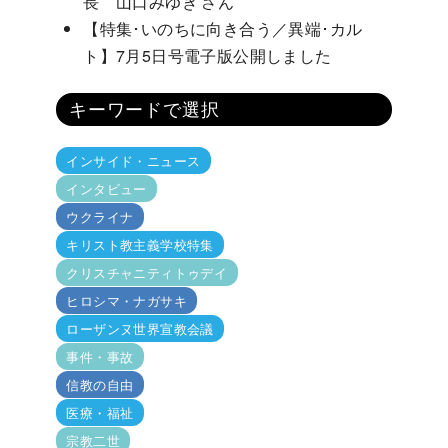
長 山口みゆき さん
【特集･いのちに向き合う／異端･カル
ト】7月5日号電子版公開しました
キーワードで選択
インサイド・ニュース
インタビュー
ウクライナ
キリスト教主義学校特集
クリスチャニティトゥデイ
ヒロシマ・ナガサキ
ローザンヌ世界宣教会議
事件・事故
信教の自由
医療・福祉
宗教二世