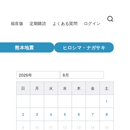
福音版
定期購読
よくある質問
ログイン
熊本地震
ヒロシマ・ナガサキ
日
月
火
水
木
金
土
1
2
3
4
5
6
7
8
9
10
11
12
13
14
15