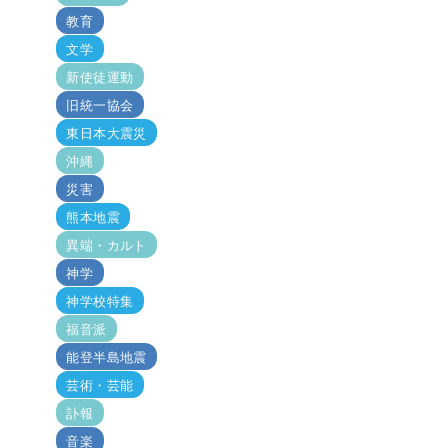
教育
文学
新使徒運動
旧統一協会
東日本大震災
沖縄
災害
熊本地震
異端・カルト
神学
神学校特集
福音派
能登半島地震
芸術・芸能
訃報
音楽