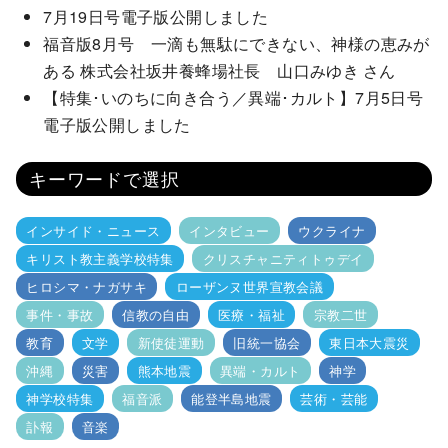
7月19日号電子版公開しました
福音版8月号 一滴も無駄にできない、神様の恵みが
ある 株式会社坂井養蜂場社長 山口みゆき さん
【特集･いのちに向き合う／異端･カルト】7月5日号
電子版公開しました
キーワードで選択
インサイド・ニュース
インタビュー
ウクライナ
キリスト教主義学校特集
クリスチャニティトゥデイ
ヒロシマ・ナガサキ
ローザンヌ世界宣教会議
事件・事故
信教の自由
医療・福祉
宗教二世
教育
文学
新使徒運動
旧統一協会
東日本大震災
沖縄
災害
熊本地震
異端・カルト
神学
神学校特集
福音派
能登半島地震
芸術・芸能
訃報
音楽