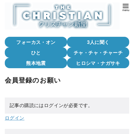
コ
ン
テ
ン
ツ
フォーカス・オン
3人に聞く
へ
移
ひと
チャ・チャ・チャーチ
動
熊本地震
ヒロシマ・ナガサキ
会員登録のお願い
記事の購読にはログインが必要です。
ログイン