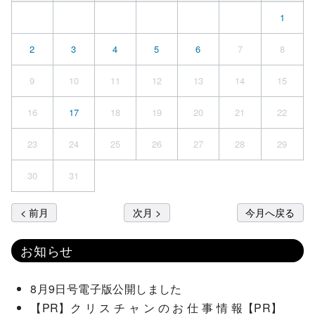
1
2
3
4
5
6
7
8
9
10
11
12
13
14
15
16
17
18
19
20
21
22
23
24
25
26
27
28
29
30
31
< 前月
次月 >
今月へ戻る
お知らせ
8月9日号電子版公開しました
【PR】ク リ ス チ ャ ン の お 仕 事 情 報【PR】