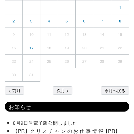
1
2
3
4
5
6
7
8
9
10
11
12
13
14
15
16
17
18
19
20
21
22
23
24
25
26
27
28
29
30
31
< 前月
次月 >
今月へ戻る
お知らせ
8月9日号電子版公開しました
【PR】ク リ ス チ ャ ン の お 仕 事 情 報【PR】