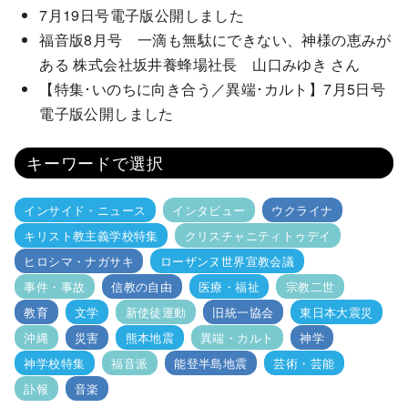
7月19日号電子版公開しました
福音版8月号 一滴も無駄にできない、神様の恵みが
ある 株式会社坂井養蜂場社長 山口みゆき さん
【特集･いのちに向き合う／異端･カルト】7月5日号
電子版公開しました
キーワードで選択
インサイド・ニュース
インタビュー
ウクライナ
キリスト教主義学校特集
クリスチャニティトゥデイ
ヒロシマ・ナガサキ
ローザンヌ世界宣教会議
事件・事故
信教の自由
医療・福祉
宗教二世
教育
文学
新使徒運動
旧統一協会
東日本大震災
沖縄
災害
熊本地震
異端・カルト
神学
神学校特集
福音派
能登半島地震
芸術・芸能
訃報
音楽