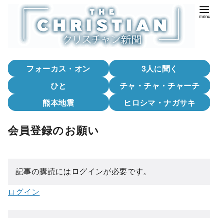
コ
ン
テ
ン
ツ
フォーカス・オン
3人に聞く
へ
移
ひと
チャ・チャ・チャーチ
動
熊本地震
ヒロシマ・ナガサキ
会員登録のお願い
記事の購読にはログインが必要です。
ログイン