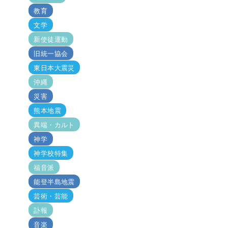
教育
文学
新使徒運動
旧統一協会
東日本大震災
沖縄
災害
熊本地震
異端・カルト
神学
神学校特集
福音派
能登半島地震
芸術・芸能
訃報
音楽