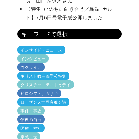
長 山口みゆき さん
【特集･いのちに向き合う／異端･カル
ト】7月5日号電子版公開しました
キーワードで選択
インサイド・ニュース
インタビュー
ウクライナ
キリスト教主義学校特集
クリスチャニティトゥデイ
ヒロシマ・ナガサキ
ローザンヌ世界宣教会議
事件・事故
信教の自由
医療・福祉
宗教二世