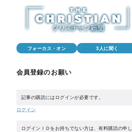
コ
ン
テ
ン
ツ
へ
フォーカス・オン
3人に聞く
移
動
会員登録のお願い
記事の購読にはログインが必要です。
ログイン
ログインＩＤをお持ちでない方は、有料購読の申