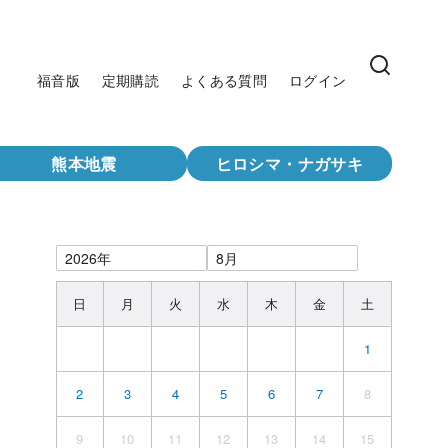
福音版
定期購読
よくある質問
ログイン
熊本地震
ヒロシマ・ナガサキ
日
月
火
水
木
金
土
1
2
3
4
5
6
7
8
9
10
11
12
13
14
15