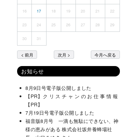
16
17
18
19
20
21
22
23
24
25
26
27
28
29
30
31
< 前月
次月 >
今月へ戻る
お知らせ
8月9日号電子版公開しました
【PR】ク リ ス チ ャ ン の お 仕 事 情 報
【PR】
7月19日号電子版公開しました
福音版8月号 一滴も無駄にできない、神
様の恵みがある 株式会社坂井養蜂場社