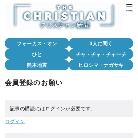
コ
ン
テ
ン
ツ
フォーカス・オン
3人に聞く
へ
移
ひと
チャ・チャ・チャーチ
動
熊本地震
ヒロシマ・ナガサキ
会員登録のお願い
記事の購読にはログインが必要です。
ログイン