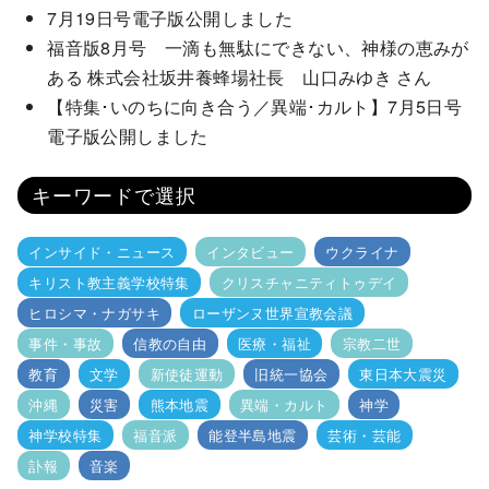
7月19日号電子版公開しました
福音版8月号 一滴も無駄にできない、神様の恵みが
ある 株式会社坂井養蜂場社長 山口みゆき さん
【特集･いのちに向き合う／異端･カルト】7月5日号
電子版公開しました
キーワードで選択
インサイド・ニュース
インタビュー
ウクライナ
キリスト教主義学校特集
クリスチャニティトゥデイ
ヒロシマ・ナガサキ
ローザンヌ世界宣教会議
事件・事故
信教の自由
医療・福祉
宗教二世
教育
文学
新使徒運動
旧統一協会
東日本大震災
沖縄
災害
熊本地震
異端・カルト
神学
神学校特集
福音派
能登半島地震
芸術・芸能
訃報
音楽