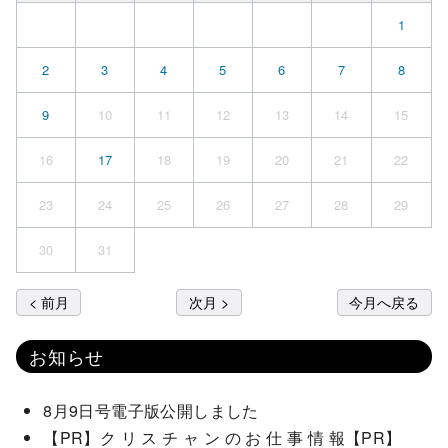
1
2
3
4
5
6
7
8
9
10
11
12
13
14
15
16
17
18
19
20
21
22
23
24
25
26
27
28
29
30
31
< 前月
次月 >
今月へ戻る
お知らせ
8月9日号電子版公開しました
【PR】ク リ ス チ ャ ン の お 仕 事 情 報【PR】