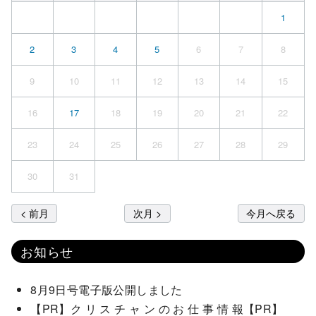
1
2
3
4
5
6
7
8
9
10
11
12
13
14
15
16
17
18
19
20
21
22
23
24
25
26
27
28
29
30
31
< 前月
次月 >
今月へ戻る
お知らせ
8月9日号電子版公開しました
【PR】ク リ ス チ ャ ン の お 仕 事 情 報【PR】