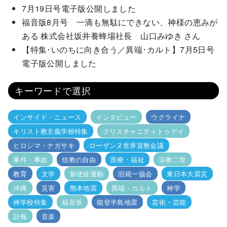
7月19日号電子版公開しました
福音版8月号 一滴も無駄にできない、神様の恵みが
ある 株式会社坂井養蜂場社長 山口みゆき さん
【特集･いのちに向き合う／異端･カルト】7月5日号
電子版公開しました
キーワードで選択
インサイド・ニュース
インタビュー
ウクライナ
キリスト教主義学校特集
クリスチャニティトゥデイ
ヒロシマ・ナガサキ
ローザンヌ世界宣教会議
事件・事故
信教の自由
医療・福祉
宗教二世
教育
文学
新使徒運動
旧統一協会
東日本大震災
沖縄
災害
熊本地震
異端・カルト
神学
神学校特集
福音派
能登半島地震
芸術・芸能
訃報
音楽