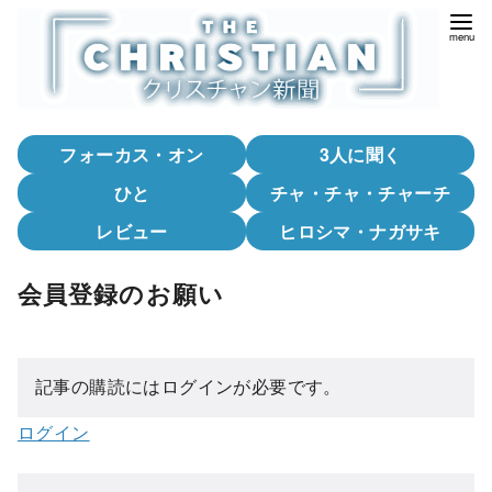
コ
ン
テ
ン
ツ
フォーカス・オン
3人に聞く
へ
移
ひと
チャ・チャ・チャーチ
動
レビュー
ヒロシマ・ナガサキ
会員登録のお願い
記事の購読にはログインが必要です。
ログイン