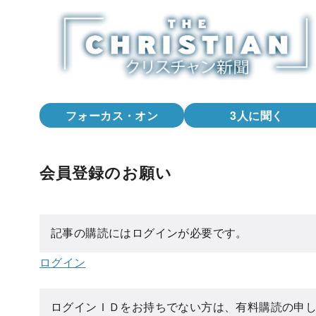
コ
ン
テ
ン
ツ
へ
フォーカス・オン
3人に聞く
移
動
会員登録のお願い
記事の購読にはログインが必要です。
ログイン
ログインＩＤをお持ちでない方は、有料購読の申