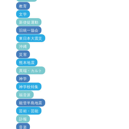
教育
文学
新使徒運動
旧統一協会
東日本大震災
沖縄
災害
熊本地震
異端・カルト
神学
神学校特集
福音派
能登半島地震
芸術・芸能
訃報
音楽