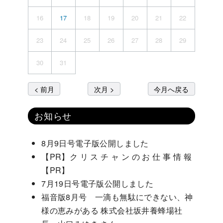
16
17
18
19
20
21
22
23
24
25
26
27
28
29
30
31
< 前月
次月 >
今月へ戻る
お知らせ
8月9日号電子版公開しました
【PR】ク リ ス チ ャ ン の お 仕 事 情 報
【PR】
7月19日号電子版公開しました
福音版8月号 一滴も無駄にできない、神
様の恵みがある 株式会社坂井養蜂場社