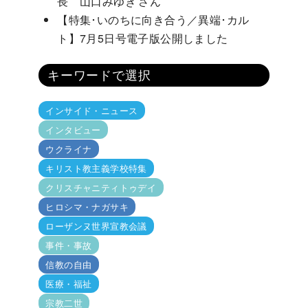
長 山口みゆき さん
【特集･いのちに向き合う／異端･カル
ト】7月5日号電子版公開しました
キーワードで選択
インサイド・ニュース
インタビュー
ウクライナ
キリスト教主義学校特集
クリスチャニティトゥデイ
ヒロシマ・ナガサキ
ローザンヌ世界宣教会議
事件・事故
信教の自由
医療・福祉
宗教二世