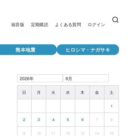
福音版
定期購読
よくある質問
ログイン
熊本地震
ヒロシマ・ナガサキ
日
月
火
水
木
金
土
1
2
3
4
5
6
7
8
9
10
11
12
13
14
15