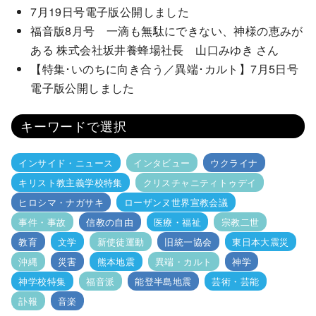
7月19日号電子版公開しました
福音版8月号 一滴も無駄にできない、神様の恵みが
ある 株式会社坂井養蜂場社長 山口みゆき さん
【特集･いのちに向き合う／異端･カルト】7月5日号
電子版公開しました
キーワードで選択
インサイド・ニュース
インタビュー
ウクライナ
キリスト教主義学校特集
クリスチャニティトゥデイ
ヒロシマ・ナガサキ
ローザンヌ世界宣教会議
事件・事故
信教の自由
医療・福祉
宗教二世
教育
文学
新使徒運動
旧統一協会
東日本大震災
沖縄
災害
熊本地震
異端・カルト
神学
神学校特集
福音派
能登半島地震
芸術・芸能
訃報
音楽