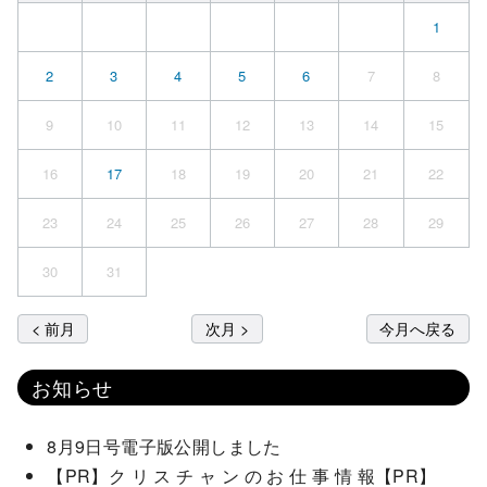
1
2
3
4
5
6
7
8
9
10
11
12
13
14
15
16
17
18
19
20
21
22
23
24
25
26
27
28
29
30
31
< 前月
次月 >
今月へ戻る
お知らせ
8月9日号電子版公開しました
【PR】ク リ ス チ ャ ン の お 仕 事 情 報【PR】