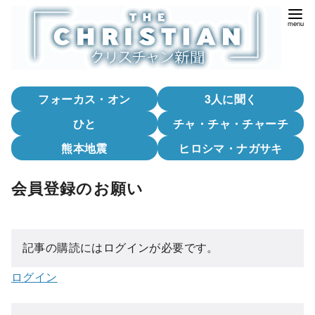
コ
ン
テ
ン
ツ
フォーカス・オン
3人に聞く
へ
移
ひと
チャ・チャ・チャーチ
動
熊本地震
ヒロシマ・ナガサキ
会員登録のお願い
記事の購読にはログインが必要です。
ログイン