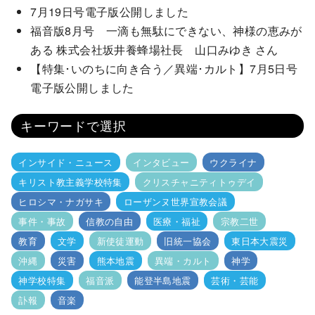
7月19日号電子版公開しました
福音版8月号 一滴も無駄にできない、神様の恵みが
ある 株式会社坂井養蜂場社長 山口みゆき さん
【特集･いのちに向き合う／異端･カルト】7月5日号
電子版公開しました
キーワードで選択
インサイド・ニュース
インタビュー
ウクライナ
キリスト教主義学校特集
クリスチャニティトゥデイ
ヒロシマ・ナガサキ
ローザンヌ世界宣教会議
事件・事故
信教の自由
医療・福祉
宗教二世
教育
文学
新使徒運動
旧統一協会
東日本大震災
沖縄
災害
熊本地震
異端・カルト
神学
神学校特集
福音派
能登半島地震
芸術・芸能
訃報
音楽