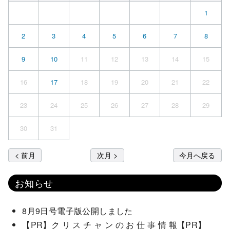
1
2
3
4
5
6
7
8
9
10
11
12
13
14
15
16
17
18
19
20
21
22
23
24
25
26
27
28
29
30
31
< 前月
次月 >
今月へ戻る
お知らせ
8月9日号電子版公開しました
【PR】ク リ ス チ ャ ン の お 仕 事 情 報【PR】