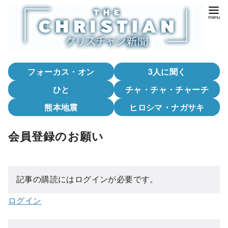
コ
ン
テ
ン
ツ
フォーカス・オン
3人に聞く
へ
移
ひと
チャ・チャ・チャーチ
動
熊本地震
ヒロシマ・ナガサキ
会員登録のお願い
記事の購読にはログインが必要です。
ログイン