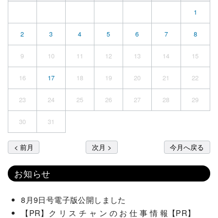
1
2
3
4
5
6
7
8
9
10
11
12
13
14
15
16
17
18
19
20
21
22
23
24
25
26
27
28
29
30
31
< 前月
次月 >
今月へ戻る
お知らせ
8月9日号電子版公開しました
【PR】ク リ ス チ ャ ン の お 仕 事 情 報【PR】