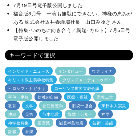
7月19日号電子版公開しました
福音版8月号 一滴も無駄にできない、神様の恵みが
ある 株式会社坂井養蜂場社長 山口みゆき さん
【特集･いのちに向き合う／異端･カルト】7月5日号
電子版公開しました
キーワードで選択
インサイド・ニュース
インタビュー
ウクライナ
キリスト教主義学校特集
クリスチャニティトゥデイ
ヒロシマ・ナガサキ
ローザンヌ世界宣教会議
事件・事故
信教の自由
医療・福祉
宗教二世
教育
文学
新使徒運動
旧統一協会
東日本大震災
沖縄
災害
熊本地震
異端・カルト
神学
神学校特集
福音派
能登半島地震
芸術・芸能
訃報
音楽