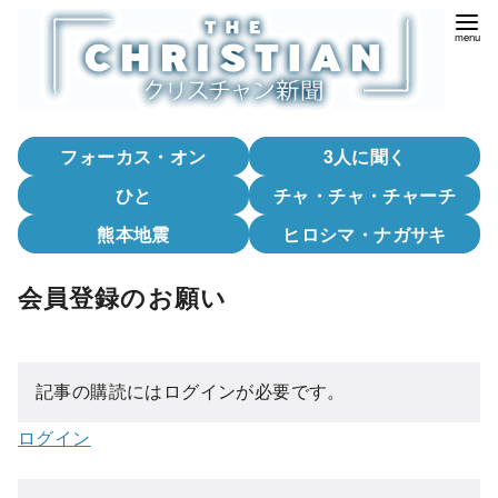
コ
ン
テ
ン
ツ
フォーカス・オン
3人に聞く
へ
移
ひと
チャ・チャ・チャーチ
動
熊本地震
ヒロシマ・ナガサキ
会員登録のお願い
記事の購読にはログインが必要です。
ログイン