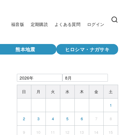
福音版
定期購読
よくある質問
ログイン
熊本地震
ヒロシマ・ナガサキ
日
月
火
水
木
金
土
1
2
3
4
5
6
7
8
9
10
11
12
13
14
15