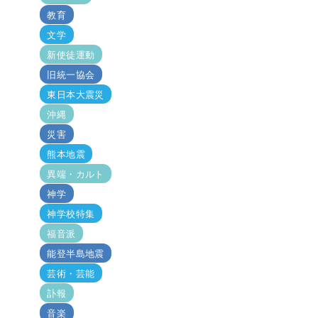
教育
文学
新使徒運動
旧統一協会
東日本大震災
沖縄
災害
熊本地震
異端・カルト
神学
神学校特集
福音派
能登半島地震
芸術・芸能
訃報
音楽