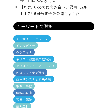
長 山口みゆき さん
【特集･いのちに向き合う／異端･カル
ト】7月5日号電子版公開しました
キーワードで選択
インサイド・ニュース
インタビュー
ウクライナ
キリスト教主義学校特集
クリスチャニティトゥデイ
ヒロシマ・ナガサキ
ローザンヌ世界宣教会議
事件・事故
信教の自由
医療・福祉
宗教二世