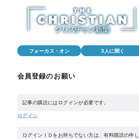
コ
ン
テ
ン
ツ
へ
フォーカス・オン
3人に聞く
移
動
会員登録のお願い
記事の購読にはログインが必要です。
ログイン
ログインＩＤをお持ちでない方は、有料購読の申