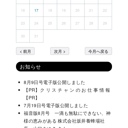
16
17
18
19
20
21
22
23
24
25
26
27
28
29
30
31
< 前月
次月 >
今月へ戻る
お知らせ
8月9日号電子版公開しました
【PR】ク リ ス チ ャ ン の お 仕 事 情 報
【PR】
7月19日号電子版公開しました
福音版8月号 一滴も無駄にできない、神
様の恵みがある 株式会社坂井養蜂場社