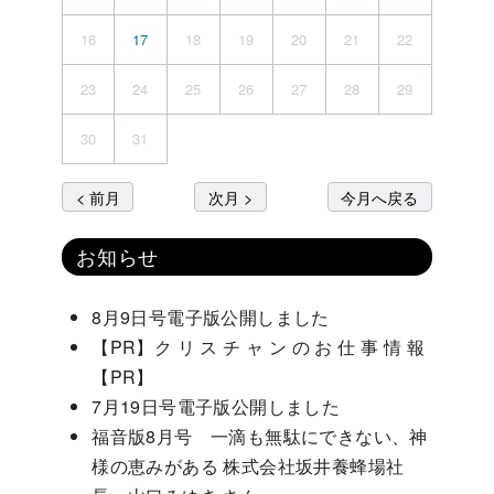
16
17
18
19
20
21
22
23
24
25
26
27
28
29
30
31
< 前月
次月 >
今月へ戻る
お知らせ
8月9日号電子版公開しました
【PR】ク リ ス チ ャ ン の お 仕 事 情 報
【PR】
7月19日号電子版公開しました
福音版8月号 一滴も無駄にできない、神
様の恵みがある 株式会社坂井養蜂場社