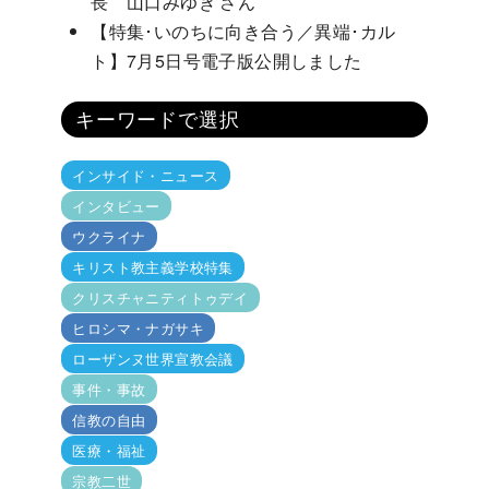
長 山口みゆき さん
【特集･いのちに向き合う／異端･カル
ト】7月5日号電子版公開しました
キーワードで選択
インサイド・ニュース
インタビュー
ウクライナ
キリスト教主義学校特集
クリスチャニティトゥデイ
ヒロシマ・ナガサキ
ローザンヌ世界宣教会議
事件・事故
信教の自由
医療・福祉
宗教二世