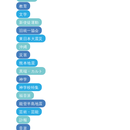
教育
文学
新使徒運動
旧統一協会
東日本大震災
沖縄
災害
熊本地震
異端・カルト
神学
神学校特集
福音派
能登半島地震
芸術・芸能
訃報
音楽