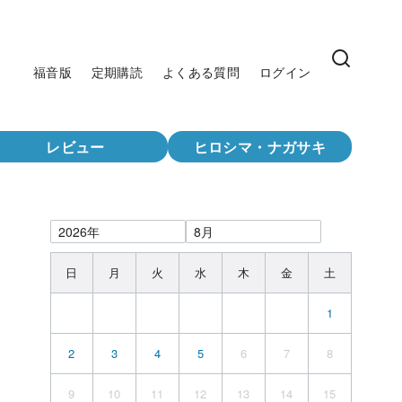
福音版
定期購読
よくある質問
ログイン
レビュー
ヒロシマ・ナガサキ
日
月
火
水
木
金
土
1
2
3
4
5
6
7
8
9
10
11
12
13
14
15