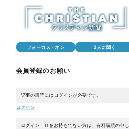
コ
ン
テ
ン
ツ
へ
フォーカス・オン
3人に聞く
移
動
会員登録のお願い
記事の購読にはログインが必要です。
ログイン
ログインＩＤをお持ちでない方は、有料購読の申