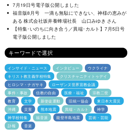
7月19日号電子版公開しました
福音版8月号 一滴も無駄にできない、神様の恵みが
ある 株式会社坂井養蜂場社長 山口みゆき さん
【特集･いのちに向き合う／異端･カルト】7月5日号
電子版公開しました
キーワードで選択
インサイド・ニュース
インタビュー
ウクライナ
キリスト教主義学校特集
クリスチャニティトゥデイ
ヒロシマ・ナガサキ
ローザンヌ世界宣教会議
事件・事故
信教の自由
医療・福祉
宗教二世
教育
文学
新使徒運動
旧統一協会
東日本大震災
沖縄
災害
熊本地震
異端・カルト
神学
神学校特集
福音派
能登半島地震
芸術・芸能
訃報
音楽