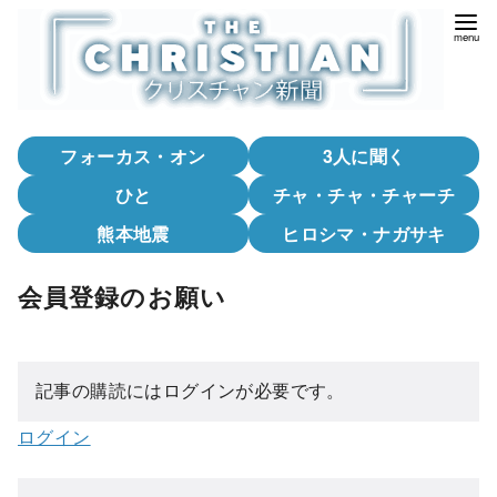
コ
ン
テ
ン
ツ
フォーカス・オン
3人に聞く
へ
移
ひと
チャ・チャ・チャーチ
動
熊本地震
ヒロシマ・ナガサキ
会員登録のお願い
記事の購読にはログインが必要です。
ログイン