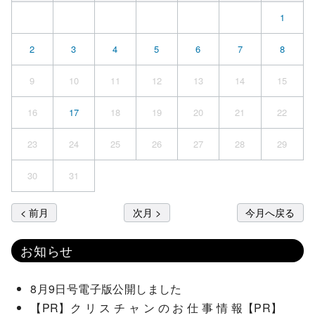
1
2
3
4
5
6
7
8
9
10
11
12
13
14
15
16
17
18
19
20
21
22
23
24
25
26
27
28
29
30
31
< 前月
次月 >
今月へ戻る
お知らせ
8月9日号電子版公開しました
【PR】ク リ ス チ ャ ン の お 仕 事 情 報【PR】