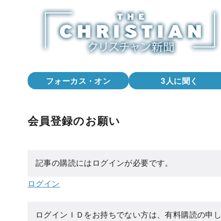
コ
ン
テ
ン
ツ
へ
フォーカス・オン
3人に聞く
移
動
会員登録のお願い
記事の購読にはログインが必要です。
ログイン
ログインＩＤをお持ちでない方は、有料購読の申