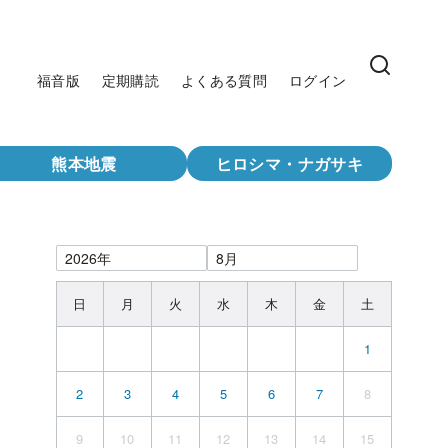
福音版
定期購読
よくある質問
ログイン
熊本地震
ヒロシマ・ナガサキ
日
月
火
水
木
金
土
1
2
3
4
5
6
7
8
9
10
11
12
13
14
15