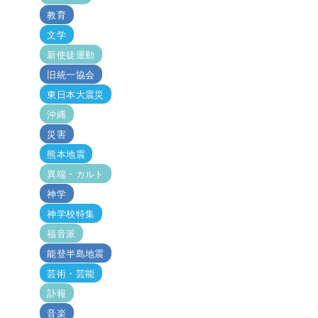
教育
文学
新使徒運動
旧統一協会
東日本大震災
沖縄
災害
熊本地震
異端・カルト
神学
神学校特集
福音派
能登半島地震
芸術・芸能
訃報
音楽