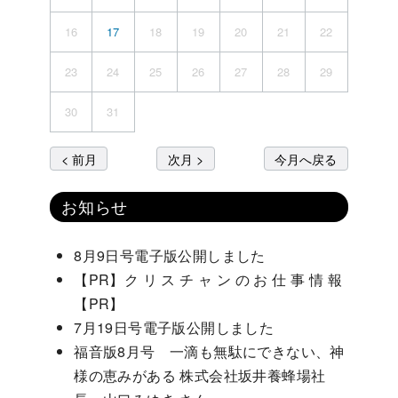
16
17
18
19
20
21
22
23
24
25
26
27
28
29
30
31
< 前月
次月 >
今月へ戻る
お知らせ
8月9日号電子版公開しました
【PR】ク リ ス チ ャ ン の お 仕 事 情 報
【PR】
7月19日号電子版公開しました
福音版8月号 一滴も無駄にできない、神
様の恵みがある 株式会社坂井養蜂場社