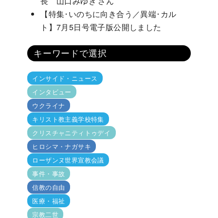
長 山口みゆき さん
【特集･いのちに向き合う／異端･カル
ト】7月5日号電子版公開しました
キーワードで選択
インサイド・ニュース
インタビュー
ウクライナ
キリスト教主義学校特集
クリスチャニティトゥデイ
ヒロシマ・ナガサキ
ローザンヌ世界宣教会議
事件・事故
信教の自由
医療・福祉
宗教二世