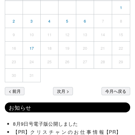
1
2
3
4
5
6
7
8
9
10
11
12
13
14
15
16
17
18
19
20
21
22
23
24
25
26
27
28
29
30
31
< 前月
次月 >
今月へ戻る
お知らせ
8月9日号電子版公開しました
【PR】ク リ ス チ ャ ン の お 仕 事 情 報【PR】