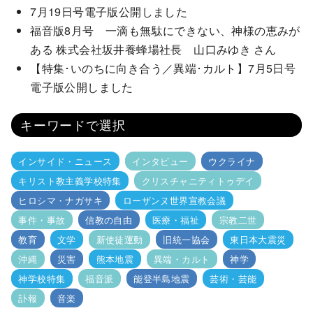
7月19日号電子版公開しました
福音版8月号 一滴も無駄にできない、神様の恵みが
ある 株式会社坂井養蜂場社長 山口みゆき さん
【特集･いのちに向き合う／異端･カルト】7月5日号
電子版公開しました
キーワードで選択
インサイド・ニュース
インタビュー
ウクライナ
キリスト教主義学校特集
クリスチャニティトゥデイ
ヒロシマ・ナガサキ
ローザンヌ世界宣教会議
事件・事故
信教の自由
医療・福祉
宗教二世
教育
文学
新使徒運動
旧統一協会
東日本大震災
沖縄
災害
熊本地震
異端・カルト
神学
神学校特集
福音派
能登半島地震
芸術・芸能
訃報
音楽