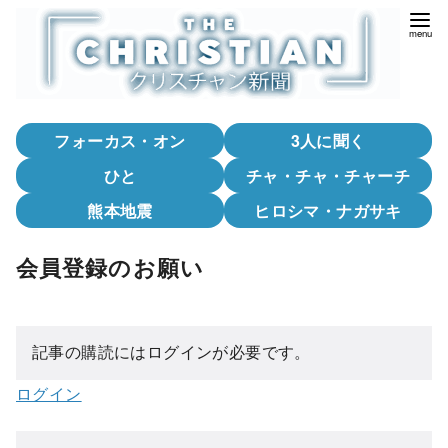
コ
ン
テ
ン
ツ
フォーカス・オン
3人に聞く
へ
移
ひと
チャ・チャ・チャーチ
動
熊本地震
ヒロシマ・ナガサキ
会員登録のお願い
記事の購読にはログインが必要です。
ログイン