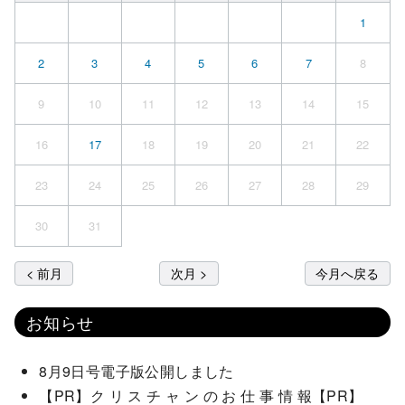
1
2
3
4
5
6
7
8
9
10
11
12
13
14
15
16
17
18
19
20
21
22
23
24
25
26
27
28
29
30
31
< 前月
次月 >
今月へ戻る
お知らせ
8月9日号電子版公開しました
【PR】ク リ ス チ ャ ン の お 仕 事 情 報【PR】