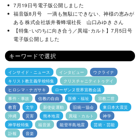
7月19日号電子版公開しました
福音版8月号 一滴も無駄にできない、神様の恵みが
ある 株式会社坂井養蜂場社長 山口みゆき さん
【特集･いのちに向き合う／異端･カルト】7月5日号
電子版公開しました
キーワードで選択
インサイド・ニュース
インタビュー
ウクライナ
キリスト教主義学校特集
クリスチャニティトゥデイ
ヒロシマ・ナガサキ
ローザンヌ世界宣教会議
事件・事故
信教の自由
医療・福祉
宗教二世
教育
文学
新使徒運動
旧統一協会
東日本大震災
沖縄
災害
熊本地震
異端・カルト
神学
神学校特集
福音派
能登半島地震
芸術・芸能
訃報
音楽