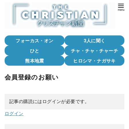
コ
ン
テ
ン
ツ
フォーカス・オン
3人に聞く
へ
移
ひと
チャ・チャ・チャーチ
動
熊本地震
ヒロシマ・ナガサキ
会員登録のお願い
記事の購読にはログインが必要です。
ログイン