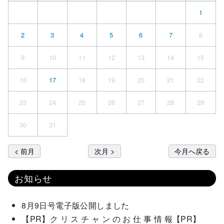
1
2
3
4
5
6
7
8
9
10
11
12
13
14
15
16
17
18
19
20
21
22
23
24
25
26
27
28
29
30
31
< 前月
次月 >
今月へ戻る
お知らせ
8月9日号電子版公開しました
【PR】ク リ ス チ ャ ン の お 仕 事 情 報【PR】