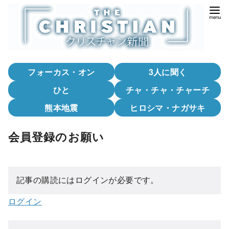
コ
ン
テ
ン
ツ
フォーカス・オン
3人に聞く
へ
移
ひと
チャ・チャ・チャーチ
動
熊本地震
ヒロシマ・ナガサキ
会員登録のお願い
記事の購読にはログインが必要です。
ログイン