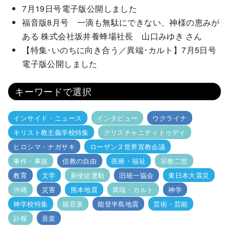
7月19日号電子版公開しました
福音版8月号 一滴も無駄にできない、神様の恵みが
ある 株式会社坂井養蜂場社長 山口みゆき さん
【特集･いのちに向き合う／異端･カルト】7月5日号
電子版公開しました
キーワードで選択
インサイド・ニュース
インタビュー
ウクライナ
キリスト教主義学校特集
クリスチャニティトゥデイ
ヒロシマ・ナガサキ
ローザンヌ世界宣教会議
事件・事故
信教の自由
医療・福祉
宗教二世
教育
文学
新使徒運動
旧統一協会
東日本大震災
沖縄
災害
熊本地震
異端・カルト
神学
神学校特集
福音派
能登半島地震
芸術・芸能
訃報
音楽