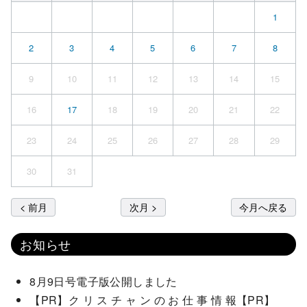
1
2
3
4
5
6
7
8
9
10
11
12
13
14
15
16
17
18
19
20
21
22
23
24
25
26
27
28
29
30
31
< 前月
次月 >
今月へ戻る
お知らせ
8月9日号電子版公開しました
【PR】ク リ ス チ ャ ン の お 仕 事 情 報【PR】