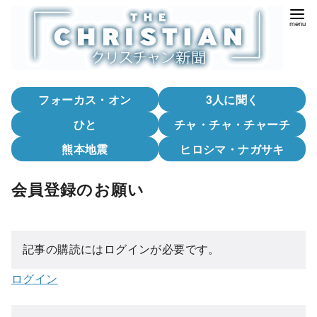
コ
ン
テ
ン
ツ
フォーカス・オン
3人に聞く
へ
移
ひと
チャ・チャ・チャーチ
動
熊本地震
ヒロシマ・ナガサキ
会員登録のお願い
記事の購読にはログインが必要です。
ログイン