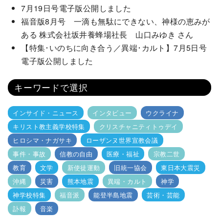
7月19日号電子版公開しました
福音版8月号 一滴も無駄にできない、神様の恵みが
ある 株式会社坂井養蜂場社長 山口みゆき さん
【特集･いのちに向き合う／異端･カルト】7月5日号
電子版公開しました
キーワードで選択
インサイド・ニュース
インタビュー
ウクライナ
キリスト教主義学校特集
クリスチャニティトゥデイ
ヒロシマ・ナガサキ
ローザンヌ世界宣教会議
事件・事故
信教の自由
医療・福祉
宗教二世
教育
文学
新使徒運動
旧統一協会
東日本大震災
沖縄
災害
熊本地震
異端・カルト
神学
神学校特集
福音派
能登半島地震
芸術・芸能
訃報
音楽