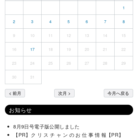
1
2
3
4
5
6
7
8
9
10
11
12
13
14
15
16
17
18
19
20
21
22
23
24
25
26
27
28
29
30
31
< 前月
次月 >
今月へ戻る
お知らせ
8月9日号電子版公開しました
【PR】ク リ ス チ ャ ン の お 仕 事 情 報【PR】