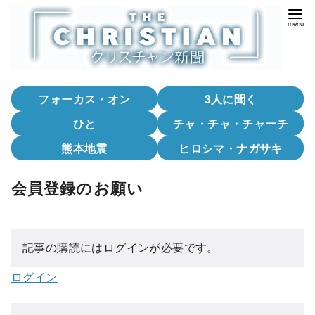
コ
ン
テ
ン
ツ
フォーカス・オン
3人に聞く
へ
移
ひと
チャ・チャ・チャーチ
動
熊本地震
ヒロシマ・ナガサキ
会員登録のお願い
記事の購読にはログインが必要です。
ログイン