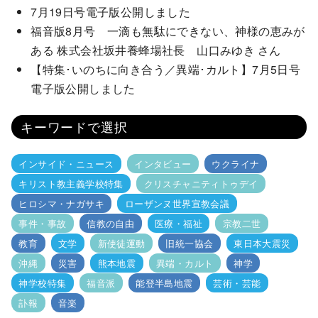
7月19日号電子版公開しました
福音版8月号 一滴も無駄にできない、神様の恵みが
ある 株式会社坂井養蜂場社長 山口みゆき さん
【特集･いのちに向き合う／異端･カルト】7月5日号
電子版公開しました
キーワードで選択
インサイド・ニュース
インタビュー
ウクライナ
キリスト教主義学校特集
クリスチャニティトゥデイ
ヒロシマ・ナガサキ
ローザンヌ世界宣教会議
事件・事故
信教の自由
医療・福祉
宗教二世
教育
文学
新使徒運動
旧統一協会
東日本大震災
沖縄
災害
熊本地震
異端・カルト
神学
神学校特集
福音派
能登半島地震
芸術・芸能
訃報
音楽