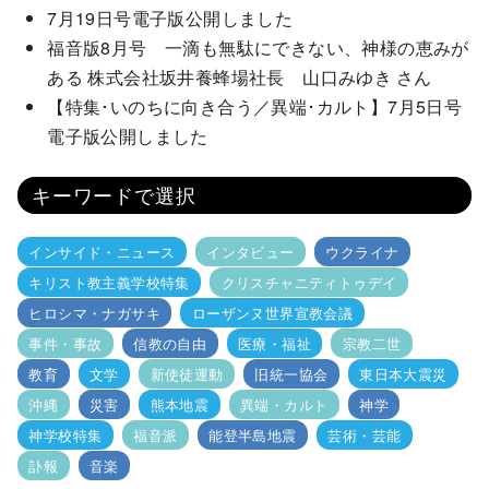
7月19日号電子版公開しました
福音版8月号 一滴も無駄にできない、神様の恵みが
ある 株式会社坂井養蜂場社長 山口みゆき さん
【特集･いのちに向き合う／異端･カルト】7月5日号
電子版公開しました
キーワードで選択
インサイド・ニュース
インタビュー
ウクライナ
キリスト教主義学校特集
クリスチャニティトゥデイ
ヒロシマ・ナガサキ
ローザンヌ世界宣教会議
事件・事故
信教の自由
医療・福祉
宗教二世
教育
文学
新使徒運動
旧統一協会
東日本大震災
沖縄
災害
熊本地震
異端・カルト
神学
神学校特集
福音派
能登半島地震
芸術・芸能
訃報
音楽