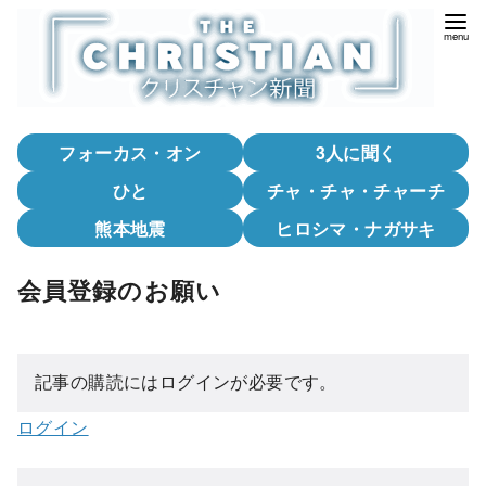
コ
ン
テ
ン
ツ
フォーカス・オン
3人に聞く
へ
移
ひと
チャ・チャ・チャーチ
動
熊本地震
ヒロシマ・ナガサキ
会員登録のお願い
記事の購読にはログインが必要です。
ログイン