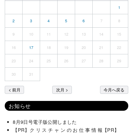
1
2
3
4
5
6
7
8
9
10
11
12
13
14
15
16
17
18
19
20
21
22
23
24
25
26
27
28
29
30
31
< 前月
次月 >
今月へ戻る
お知らせ
8月9日号電子版公開しました
【PR】ク リ ス チ ャ ン の お 仕 事 情 報【PR】