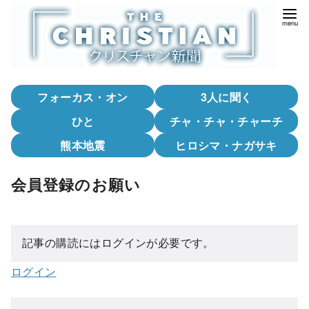
コ
ン
テ
ン
ツ
フォーカス・オン
3人に聞く
へ
移
ひと
チャ・チャ・チャーチ
動
熊本地震
ヒロシマ・ナガサキ
会員登録のお願い
記事の購読にはログインが必要です。
ログイン