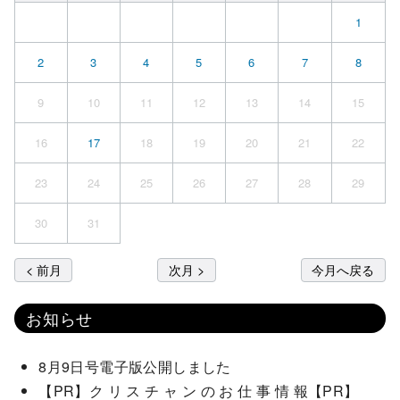
1
2
3
4
5
6
7
8
9
10
11
12
13
14
15
16
17
18
19
20
21
22
23
24
25
26
27
28
29
30
31
< 前月
次月 >
今月へ戻る
お知らせ
8月9日号電子版公開しました
【PR】ク リ ス チ ャ ン の お 仕 事 情 報【PR】