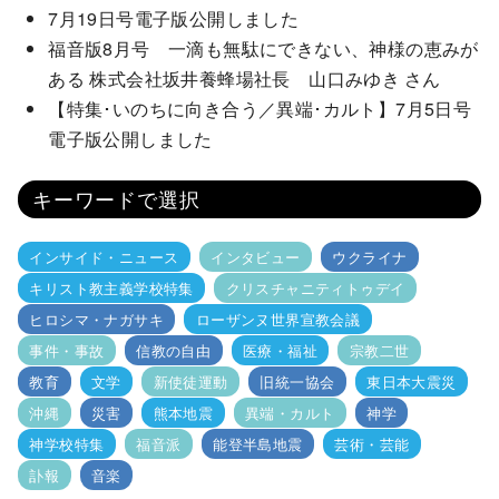
7月19日号電子版公開しました
福音版8月号 一滴も無駄にできない、神様の恵みが
ある 株式会社坂井養蜂場社長 山口みゆき さん
【特集･いのちに向き合う／異端･カルト】7月5日号
電子版公開しました
キーワードで選択
インサイド・ニュース
インタビュー
ウクライナ
キリスト教主義学校特集
クリスチャニティトゥデイ
ヒロシマ・ナガサキ
ローザンヌ世界宣教会議
事件・事故
信教の自由
医療・福祉
宗教二世
教育
文学
新使徒運動
旧統一協会
東日本大震災
沖縄
災害
熊本地震
異端・カルト
神学
神学校特集
福音派
能登半島地震
芸術・芸能
訃報
音楽