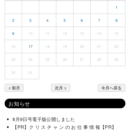
1
2
3
4
5
6
7
8
9
10
11
12
13
14
15
16
17
18
19
20
21
22
23
24
25
26
27
28
29
30
31
< 前月
次月 >
今月へ戻る
お知らせ
8月9日号電子版公開しました
【PR】ク リ ス チ ャ ン の お 仕 事 情 報【PR】