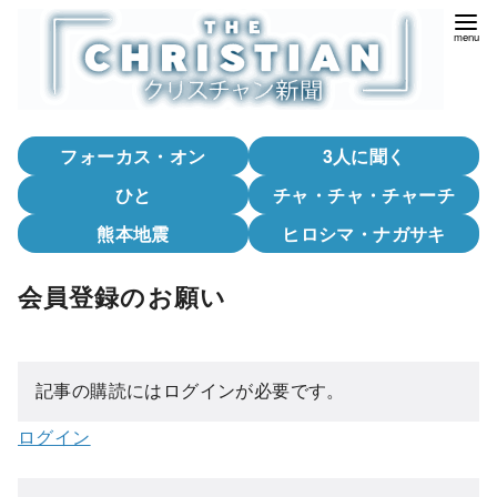
コ
ン
テ
ン
ツ
フォーカス・オン
3人に聞く
へ
移
ひと
チャ・チャ・チャーチ
動
熊本地震
ヒロシマ・ナガサキ
会員登録のお願い
記事の購読にはログインが必要です。
ログイン