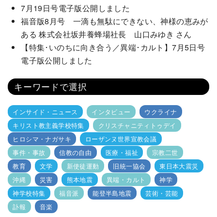
7月19日号電子版公開しました
福音版8月号 一滴も無駄にできない、神様の恵みが
ある 株式会社坂井養蜂場社長 山口みゆき さん
【特集･いのちに向き合う／異端･カルト】7月5日号
電子版公開しました
キーワードで選択
インサイド・ニュース
インタビュー
ウクライナ
キリスト教主義学校特集
クリスチャニティトゥデイ
ヒロシマ・ナガサキ
ローザンヌ世界宣教会議
事件・事故
信教の自由
医療・福祉
宗教二世
教育
文学
新使徒運動
旧統一協会
東日本大震災
沖縄
災害
熊本地震
異端・カルト
神学
神学校特集
福音派
能登半島地震
芸術・芸能
訃報
音楽