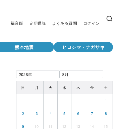
福音版
定期購読
よくある質問
ログイン
熊本地震
ヒロシマ・ナガサキ
日
月
火
水
木
金
土
1
2
3
4
5
6
7
8
9
10
11
12
13
14
15