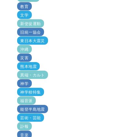
教育
文学
新使徒運動
旧統一協会
東日本大震災
沖縄
災害
熊本地震
異端・カルト
神学
神学校特集
福音派
能登半島地震
芸術・芸能
訃報
音楽