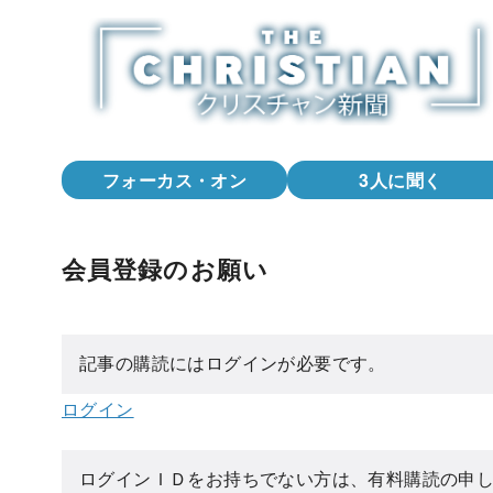
コ
ン
テ
ン
ツ
へ
フォーカス・オン
3人に聞く
移
動
会員登録のお願い
記事の購読にはログインが必要です。
ログイン
ログインＩＤをお持ちでない方は、有料購読の申