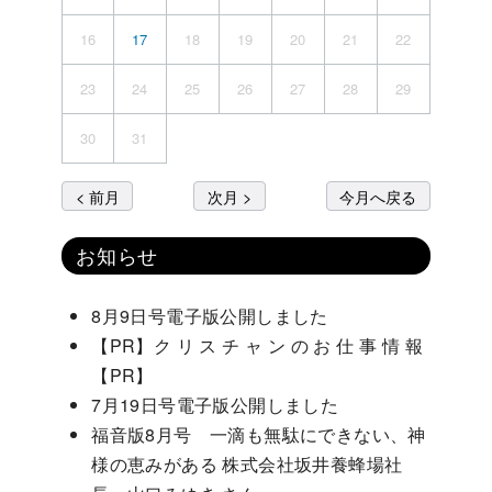
16
17
18
19
20
21
22
23
24
25
26
27
28
29
30
31
< 前月
次月 >
今月へ戻る
お知らせ
8月9日号電子版公開しました
【PR】ク リ ス チ ャ ン の お 仕 事 情 報
【PR】
7月19日号電子版公開しました
福音版8月号 一滴も無駄にできない、神
様の恵みがある 株式会社坂井養蜂場社