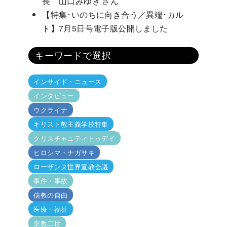
長 山口みゆき さん
【特集･いのちに向き合う／異端･カル
ト】7月5日号電子版公開しました
キーワードで選択
インサイド・ニュース
インタビュー
ウクライナ
キリスト教主義学校特集
クリスチャニティトゥデイ
ヒロシマ・ナガサキ
ローザンヌ世界宣教会議
事件・事故
信教の自由
医療・福祉
宗教二世