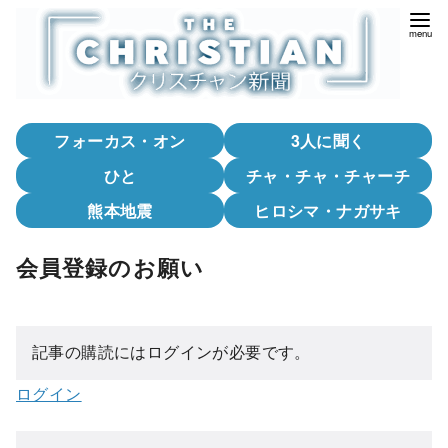
コ
ン
テ
ン
ツ
フォーカス・オン
3人に聞く
へ
移
ひと
チャ・チャ・チャーチ
動
熊本地震
ヒロシマ・ナガサキ
会員登録のお願い
記事の購読にはログインが必要です。
ログイン