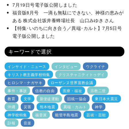
7月19日号電子版公開しました
福音版8月号 一滴も無駄にできない、神様の恵みが
ある 株式会社坂井養蜂場社長 山口みゆき さん
【特集･いのちに向き合う／異端･カルト】7月5日号
電子版公開しました
キーワードで選択
インサイド・ニュース
インタビュー
ウクライナ
キリスト教主義学校特集
クリスチャニティトゥデイ
ヒロシマ・ナガサキ
ローザンヌ世界宣教会議
事件・事故
信教の自由
医療・福祉
宗教二世
教育
文学
新使徒運動
旧統一協会
東日本大震災
沖縄
災害
熊本地震
異端・カルト
神学
神学校特集
福音派
能登半島地震
芸術・芸能
訃報
音楽