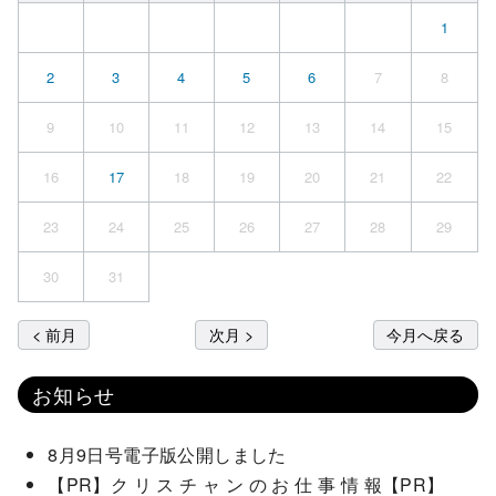
1
2
3
4
5
6
7
8
9
10
11
12
13
14
15
16
17
18
19
20
21
22
23
24
25
26
27
28
29
30
31
< 前月
次月 >
今月へ戻る
お知らせ
8月9日号電子版公開しました
【PR】ク リ ス チ ャ ン の お 仕 事 情 報【PR】