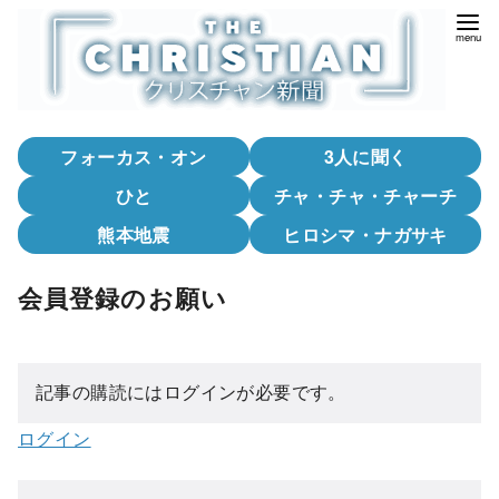
コ
ン
テ
ン
ツ
フォーカス・オン
3人に聞く
へ
移
ひと
チャ・チャ・チャーチ
動
熊本地震
ヒロシマ・ナガサキ
会員登録のお願い
記事の購読にはログインが必要です。
ログイン