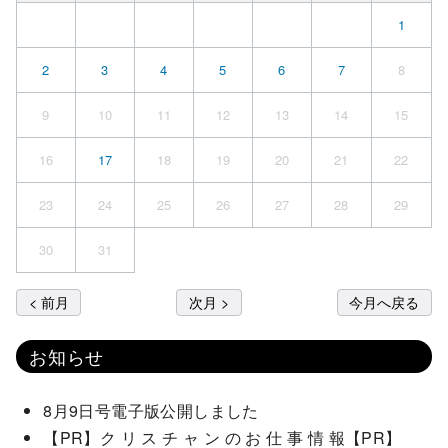
1
2
3
4
5
6
7
8
9
10
11
12
13
14
15
16
17
18
19
20
21
22
23
24
25
26
27
28
29
30
31
< 前月
次月 >
今月へ戻る
お知らせ
8月9日号電子版公開しました
【PR】ク リ ス チ ャ ン の お 仕 事 情 報【PR】