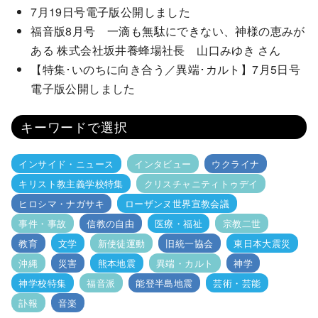
7月19日号電子版公開しました
福音版8月号 一滴も無駄にできない、神様の恵みが
ある 株式会社坂井養蜂場社長 山口みゆき さん
【特集･いのちに向き合う／異端･カルト】7月5日号
電子版公開しました
キーワードで選択
インサイド・ニュース
インタビュー
ウクライナ
キリスト教主義学校特集
クリスチャニティトゥデイ
ヒロシマ・ナガサキ
ローザンヌ世界宣教会議
事件・事故
信教の自由
医療・福祉
宗教二世
教育
文学
新使徒運動
旧統一協会
東日本大震災
沖縄
災害
熊本地震
異端・カルト
神学
神学校特集
福音派
能登半島地震
芸術・芸能
訃報
音楽