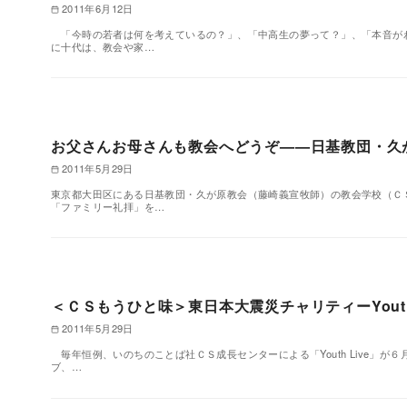
2011年6月12日
「今時の若者は何を考えているの？」、「中高生の夢って？」、「本音が
に十代は、教会や家…
お父さんお母さんも教会へどうぞ——日基教団・久
2011年5月29日
東京都大田区にある日基教団・久が原教会（藤崎義宣牧師）の教会学校（Ｃ
「ファミリー礼拝」を…
＜ＣＳもうひと味＞東日本大震災チャリティーYouth L
2011年5月29日
毎年恒例、いのちのことば社ＣＳ成長センターによる「Youth Live」
ブ、…