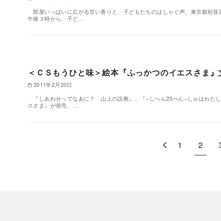
部屋いっぱいに広がる甘い香りと、子どもたちのはしゃぐ声。東京都杉並
午後３時から、子ど…
＜ＣＳもうひと味＞絵本『ふっかつのイエスさま』
2011年2月20日
『しあわせってなあに？ 山上の説教』、『−しへん23ぺん−しゅはわた
スさま』が発売。…
1
2