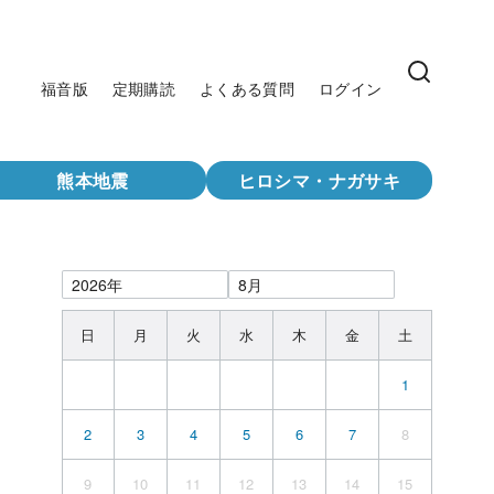
福音版
定期購読
よくある質問
ログイン
熊本地震
ヒロシマ・ナガサキ
日
月
火
水
木
金
土
1
2
3
4
5
6
7
8
9
10
11
12
13
14
15