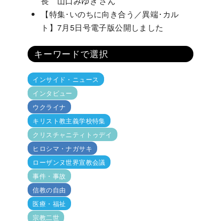
長 山口みゆき さん
【特集･いのちに向き合う／異端･カル
ト】7月5日号電子版公開しました
キーワードで選択
インサイド・ニュース
インタビュー
ウクライナ
キリスト教主義学校特集
クリスチャニティトゥデイ
ヒロシマ・ナガサキ
ローザンヌ世界宣教会議
事件・事故
信教の自由
医療・福祉
宗教二世