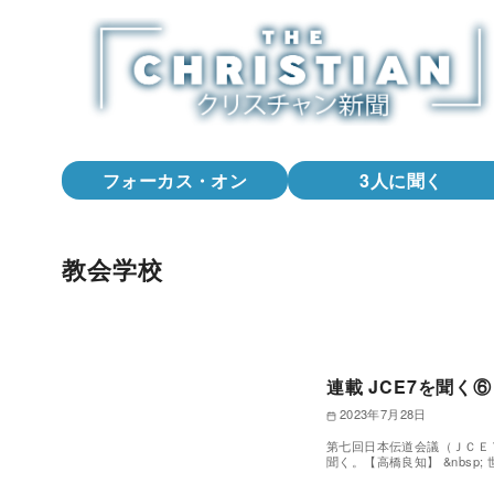
コ
ン
テ
ン
ツ
へ
フォーカス・オン
3人に聞く
移
動
教会学校
連載 JCE7を聞
2023年7月28日
第七回日本伝道会議（ＪＣＥ
聞く。【高橋良知】 &nbsp