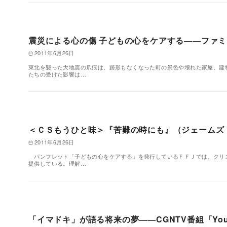
震災による心の傷 子どもの心をケアする——ファ
2011年6月26日
東北を襲った大地震の爪痕は、跡形もなくなった町の景色や壊れた家屋、建
たちの受けた影響は…
＜ＣＳもうひと味＞『苦難の時にも』（ジェームズ
2011年6月26日
パンフレット「子どもの心をケアする」を発行しているＦＦＪでは、クリ
提供している。理解…
「イマドキ」が語る将来の夢——CGNTV番組「Your