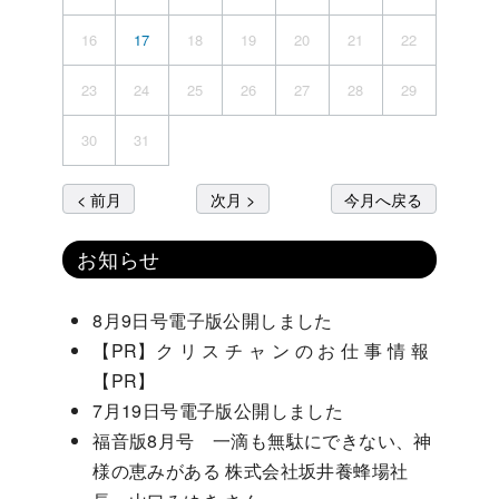
16
17
18
19
20
21
22
23
24
25
26
27
28
29
30
31
< 前月
次月 >
今月へ戻る
お知らせ
8月9日号電子版公開しました
【PR】ク リ ス チ ャ ン の お 仕 事 情 報
【PR】
7月19日号電子版公開しました
福音版8月号 一滴も無駄にできない、神
様の恵みがある 株式会社坂井養蜂場社