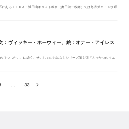
区にあるＪＥＣＡ・浜田山キリスト教会（奥田健一牧師）では毎月第２・４水曜
文：ヴィッキー・ホーウィー、絵：オナー・アイレス
しのひつじかい』に続く、せいしょのおはなしシリーズ第３弾『ふっかつのイエ
3
…
33