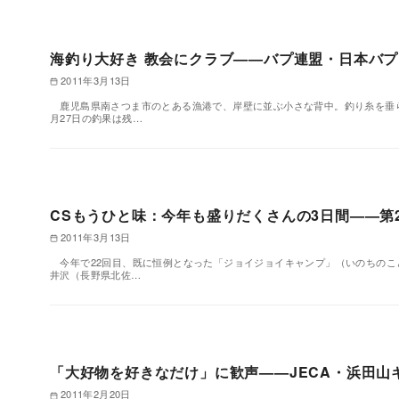
海釣り大好き 教会にクラブ——バプ連盟・日本バ
2011年3月13日
鹿児島県南さつま市のとある漁港で、岸壁に並ぶ小さな背中。釣り糸を垂
月27日の釣果は残…
CSもうひと味：今年も盛りだくさんの3日間——第2
2011年3月13日
今年で22回目、既に恒例となった「ジョイジョイキャンプ」（いのちのこ
井沢（長野県北佐…
「大好物を好きなだけ」に歓声——JECA・浜田山
2011年2月20日