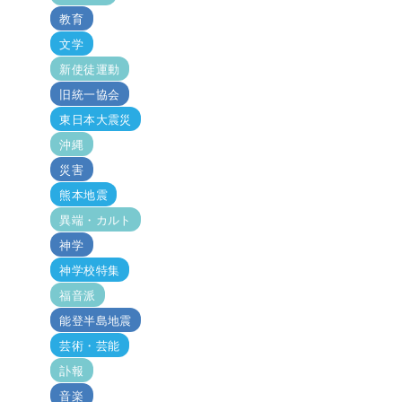
教育
文学
新使徒運動
旧統一協会
東日本大震災
沖縄
災害
熊本地震
異端・カルト
神学
神学校特集
福音派
能登半島地震
芸術・芸能
訃報
音楽