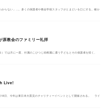
わからない」…。多くの保護者や教会学校スタッフがとまどいを口にする。確か
が原教会のファミリー礼拝
Ｓ）では月に一度、付属のこひつじ幼稚園に通う子どもとその保護者を招く、
ive!
が６月18日、今年は東日本大震災のチャリティーイベントとして開催される。 ライ