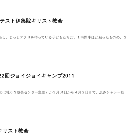
プテスト伊集院キリスト教会
らし、じっとアタリを待っている子どもたちだ。１時間半ほど粘ったものの、２
2回ジョイジョイキャンプ2011
とば社ＣＳ成長センター主催）が３月31日から４月２日まで、恵みシャレー軽
キリスト教会