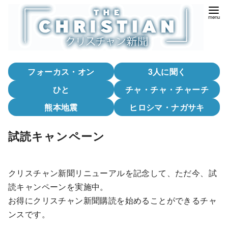
コ
ン
テ
ン
ツ
フォーカス・オン
3人に聞く
へ
移
ひと
チャ・チャ・チャーチ
動
熊本地震
ヒロシマ・ナガサキ
試読キャンペーン
クリスチャン新聞リニューアルを記念して、ただ今、試
読キャンペーンを実施中。
お得にクリスチャン新聞購読を始めることができるチャ
ンスです。