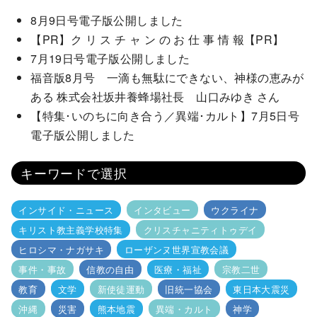
8月9日号電子版公開しました
【PR】ク リ ス チ ャ ン の お 仕 事 情 報【PR】
7月19日号電子版公開しました
福音版8月号 一滴も無駄にできない、神様の恵みが
ある 株式会社坂井養蜂場社長 山口みゆき さん
【特集･いのちに向き合う／異端･カルト】7月5日号
電子版公開しました
キーワードで選択
インサイド・ニュース
インタビュー
ウクライナ
キリスト教主義学校特集
クリスチャニティトゥデイ
ヒロシマ・ナガサキ
ローザンヌ世界宣教会議
事件・事故
信教の自由
医療・福祉
宗教二世
教育
文学
新使徒運動
旧統一協会
東日本大震災
沖縄
災害
熊本地震
異端・カルト
神学