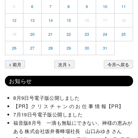
5
6
7
8
9
10
11
12
13
14
15
16
17
18
19
20
21
22
23
24
25
26
27
28
29
30
31
< 前月
次月 >
今月へ戻る
お知らせ
8月9日号電子版公開しました
【PR】ク リ ス チ ャ ン の お 仕 事 情 報【PR】
7月19日号電子版公開しました
福音版8月号 一滴も無駄にできない、神様の恵みが
ある 株式会社坂井養蜂場社長 山口みゆき さん