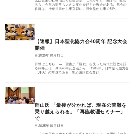
元は企業の社長宅だった現会堂 この3年で、牧師も、教会
名も、会堂の場所も大きな変化を迎えた教会がある。教会の
住所は、神奈川県から東京都に。旧会堂から車で5分…
【速報】日本聖化協力会40周年 記念大会
開催
2025年10月13日
詳報はこちら → 聖書が「権威」を失った時代に説教を語
る戦略とは JHA40年記念会から 1985年、日本聖化協力会
（JHA）の前身である、聖め派諸教会並び…
岡山氏 「最後が分かれば、現在の苦難を
乗り越えられる」「再臨教理セミナー」
で
2025年10月13日
「主の再臨が大きな恵みを私たちに与える」と岡山氏は言