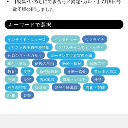
【特集･いのちに向き合う／異端･カルト】7月5日号
電子版公開しました
キーワードで選択
インサイド・ニュース
インタビュー
ウクライナ
キリスト教主義学校特集
クリスチャニティトゥデイ
ヒロシマ・ナガサキ
ローザンヌ世界宣教会議
事件・事故
信教の自由
医療・福祉
宗教二世
教育
文学
新使徒運動
旧統一協会
東日本大震災
沖縄
災害
熊本地震
異端・カルト
神学
神学校特集
福音派
能登半島地震
芸術・芸能
訃報
音楽