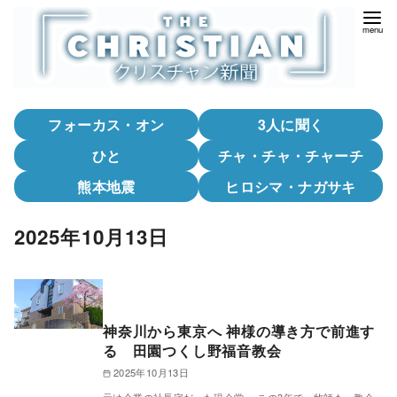
コ
ン
テ
ン
ツ
フォーカス・オン
3人に聞く
へ
移
ひと
チャ・チャ・チャーチ
動
熊本地震
ヒロシマ・ナガサキ
2025年10月13日
神奈川から東京へ 神様の導き方で前進す
る 田園つくし野福音教会
2025年10月13日