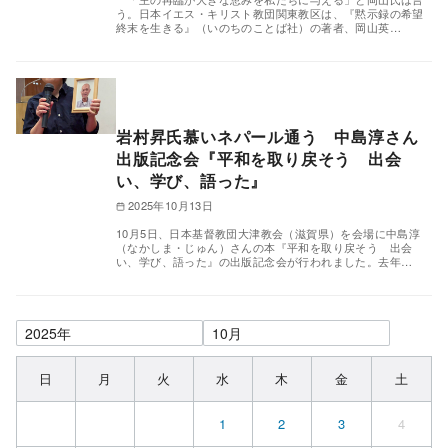
う。日本イエス・キリスト教団関東教区は、『黙示録の希望
終末を生きる』（いのちのことば社）の著者、岡山英…
岩村昇氏慕いネパール通う 中島淳さん
出版記念会『平和を取り戻そう 出会
い、学び、語った』
2025年10月13日
10月5日、日本基督教団大津教会（滋賀県）を会場に中島淳
（なかしま・じゅん）さんの本『平和を取り戻そう 出会
い、学び、語った』の出版記念会が行われました。去年…
日
月
火
水
木
金
土
1
2
3
4