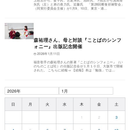
上段左から、金子氏、古波津氏、池田氏、下段左から真島聖
矢氏（左）と弟の喜力氏、近藤氏 「第28回断食祈祷聖会」
（同実行委員会主催）が1月9、10日、東京・港…
森祐理さん、母と対談『ことばのシンフ
ォニー』出版記念開催
2026年1月11日
福音歌手の森祐理さんの新著『ことばのシンフォニー』（い
のちのことば社）の出版記念会が１月１０日、大阪市で開催
された。 こちらに続報→ 【続報】本は「勉強」では…
日
月
火
水
木
金
土
1
2
3