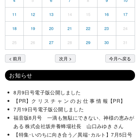
4
5
6
7
8
9
10
11
12
13
14
15
16
17
18
19
20
21
22
23
24
25
26
27
28
29
30
31
< 前月
次月 >
今月へ戻る
お知らせ
8月9日号電子版公開しました
【PR】ク リ ス チ ャ ン の お 仕 事 情 報【PR】
7月19日号電子版公開しました
福音版8月号 一滴も無駄にできない、神様の恵みが
ある 株式会社坂井養蜂場社長 山口みゆき さん
【特集･いのちに向き合う／異端･カルト】7月5日号