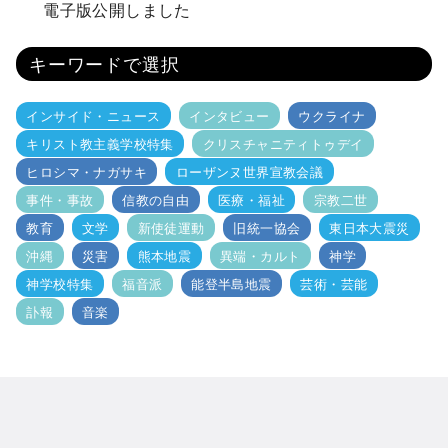
電子版公開しました
キーワードで選択
インサイド・ニュース
インタビュー
ウクライナ
キリスト教主義学校特集
クリスチャニティトゥデイ
ヒロシマ・ナガサキ
ローザンヌ世界宣教会議
事件・事故
信教の自由
医療・福祉
宗教二世
教育
文学
新使徒運動
旧統一協会
東日本大震災
沖縄
災害
熊本地震
異端・カルト
神学
神学校特集
福音派
能登半島地震
芸術・芸能
訃報
音楽