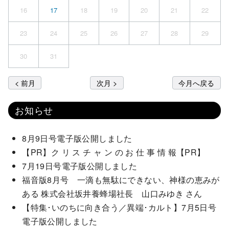
16
17
18
19
20
21
22
23
24
25
26
27
28
29
30
31
< 前月
次月 >
今月へ戻る
お知らせ
8月9日号電子版公開しました
【PR】ク リ ス チ ャ ン の お 仕 事 情 報【PR】
7月19日号電子版公開しました
福音版8月号 一滴も無駄にできない、神様の恵みが
ある 株式会社坂井養蜂場社長 山口みゆき さん
【特集･いのちに向き合う／異端･カルト】7月5日号
電子版公開しました