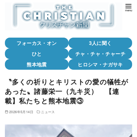
コ
ン
テ
ン
ツ
フォーカス・オン
3人に聞く
へ
移
ひと
チャ・チャ・チャーチ
動
熊本地震
ヒロシマ・ナガサキ
〝多くの祈りとキリストの愛の犠牲が
あった〟諸藤栄一（九キ災） 【連
載】私たちと熊本地震③
2026年5月14日
ニュース