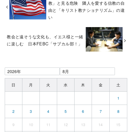
教」と見る危険 隣人を愛する信教の自
由と「キリスト教ナショナリズム」の違
い
教会と遠そうな文化も、イエス様と一緒
に楽しむ 日本FEBC「サブカル部！」
日
月
火
水
木
金
土
1
2
3
4
5
6
7
8
9
10
11
12
13
14
15