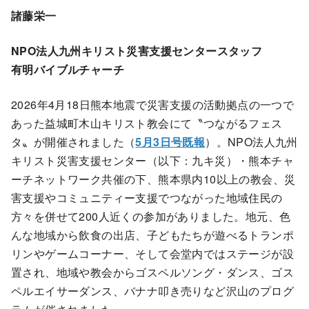
諸藤栄一
NPO法人九州キリスト災害支援センタースタッフ
有明バイブルチャーチ
2026年4月18日熊本地震で災害支援の活動拠点の一つで
あった益城町木山キリスト教会にて〝つながるフェス
タ〟が開催されました（
5月3日号既報
）。NPO法人九州
キリスト災害支援センター（以下：九キ災）・熊本チャ
ーチネットワーク共催の下、熊本県内10以上の教会、災
害支援やコミュニティー支援でつながった地域住民の
方々を併せて200人近くの参加がありました。地元、色
んな地域から飲食の出店、子どもたちが遊べるトランポ
リンやゲームコーナー、そして会堂内ではステージが設
置され、地域や教会からゴスペルソング・ダンス、ゴス
ペルエイサーダンス、バナナ叩き売りなど沢山のプログ