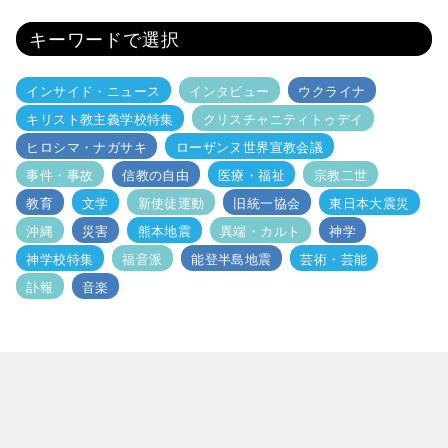
キーワードで選択
インサイド・ニュース
インタビュー
ウクライナ
キリスト教主義学校特集
クリスチャニティトゥデイ
ヒロシマ・ナガサキ
ローザンヌ世界宣教会議
事件・事故
信教の自由
医療・福祉
宗教二世
教育
文学
新使徒運動
旧統一協会
東日本大震災
沖縄
災害
熊本地震
異端・カルト
神学
神学校特集
福音派
能登半島地震
芸術・芸能
訃報
音楽