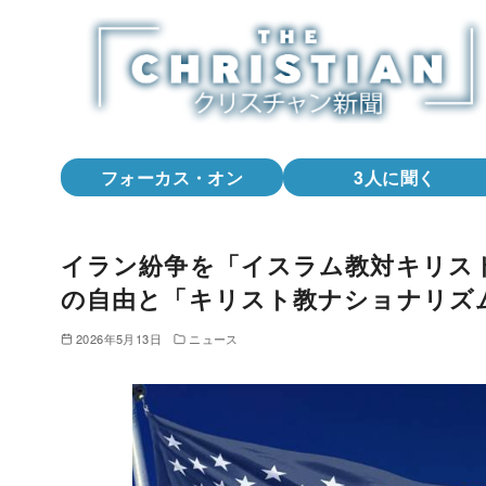
コ
ン
テ
ン
ツ
へ
フォーカス・オン
3人に聞く
移
動
イラン紛争を「イスラム教対キリス
の自由と「キリスト教ナショナリズ
2026年5月13日
ニュース