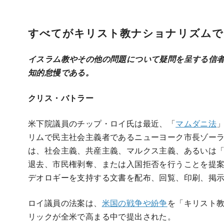
すべてがキリスト教ナショナリズムで
イスラム教やその他の問題について疑問を呈する信
知的怠慢である。
クリス・バトラー
米下院議員のチップ・ロイ氏は最近、「
マムダニ法
リムで民主社会主義者であるニューヨーク市長ゾー
は、社会主義、共産主義、マルクス主義、あるいは
退去、市民権剥奪、または入国拒否を行うことを提
デオロギーを支持する文書を配布、回覧、印刷、掲
ロイ議員の法案は、
米国の戦争や紛争
を「キリスト
リックが全米で高まる中で提出された。