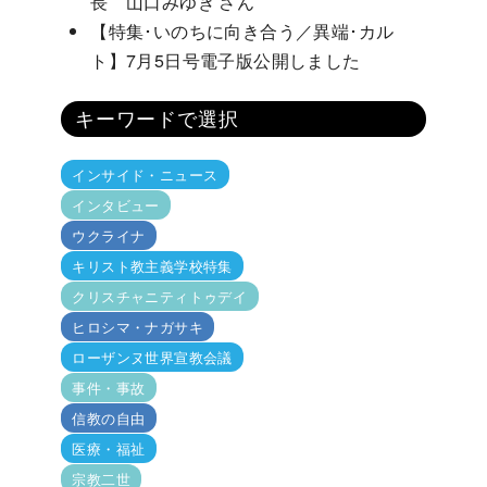
長 山口みゆき さん
【特集･いのちに向き合う／異端･カル
ト】7月5日号電子版公開しました
キーワードで選択
インサイド・ニュース
インタビュー
ウクライナ
キリスト教主義学校特集
クリスチャニティトゥデイ
ヒロシマ・ナガサキ
ローザンヌ世界宣教会議
事件・事故
信教の自由
医療・福祉
宗教二世