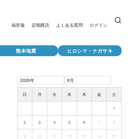
福音版
定期購読
よくある質問
ログイン
熊本地震
ヒロシマ・ナガサキ
日
月
火
水
木
金
土
1
2
3
4
5
6
7
8
9
10
11
12
13
14
15