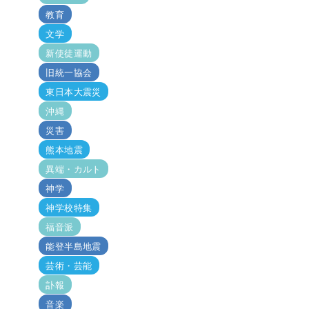
教育
文学
新使徒運動
旧統一協会
東日本大震災
沖縄
災害
熊本地震
異端・カルト
神学
神学校特集
福音派
能登半島地震
芸術・芸能
訃報
音楽