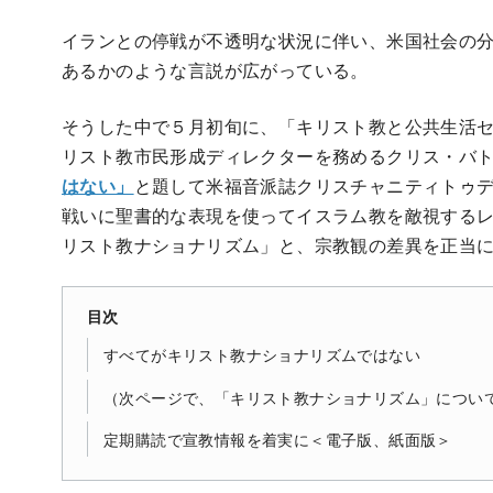
イランとの停戦が不透明な状況に伴い、米国社会の
あるかのような言説が広がっている。
そうした中で５月初旬に、「キリスト教と公共生活センター（Center
リスト教市民形成ディレクターを務めるクリス・バ
はない」
と題して米福音派誌クリスチャニティトゥ
戦いに聖書的な表現を使ってイスラム教を敵視する
リスト教ナショナリズム」と、宗教観の差異を正当
目次
すべてがキリスト教ナショナリズムではない
（次ページで、「キリスト教ナショナリズム」について
定期購読で宣教情報を着実に＜電子版、紙面版＞