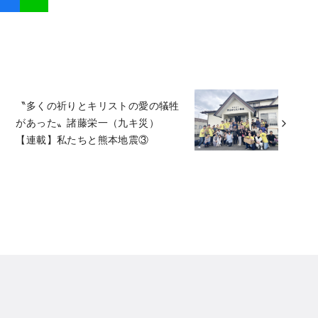
〝多くの祈りとキリストの愛の犠牲
があった〟諸藤栄一（九キ災）
【連載】私たちと熊本地震③