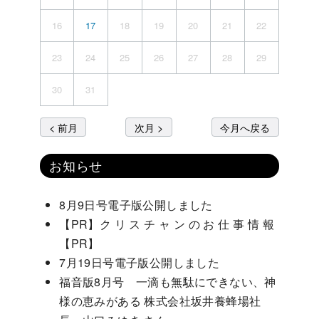
16
17
18
19
20
21
22
23
24
25
26
27
28
29
30
31
< 前月
次月 >
今月へ戻る
お知らせ
8月9日号電子版公開しました
【PR】ク リ ス チ ャ ン の お 仕 事 情 報
【PR】
7月19日号電子版公開しました
福音版8月号 一滴も無駄にできない、神
様の恵みがある 株式会社坂井養蜂場社