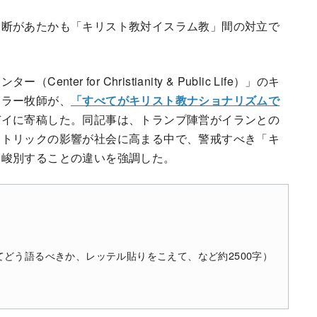
分断があたかも「キリスト教対イスラム教」間の対立で
 for Christianity & Public Life）」のキ
トラー牧師が、
「すべてがキリスト教ナショナリズムで
デイに寄稿した。同記事は、トランプ陣営がイランとの
レトリックの影響が社会に高まる中で、警戒すべき「キ
に峻別することの違いを強調した。
どう語るべきか、レッテル貼りをこえて、など約2500字）