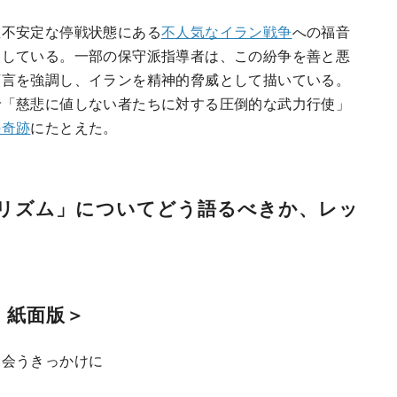
在不安定な停戦状態にある
不人気なイラン戦争
への福音
用している。一部の保守派指導者は、この紛争を善と悪
預言を強調し、イランを精神的脅威として描いている。
で「慈悲に値しない者たちに対する圧倒的な武力行使」
の奇跡
にたとえた。
リズム」についてどう語るべきか、レッ
、紙面版＞
出会うきっかけに