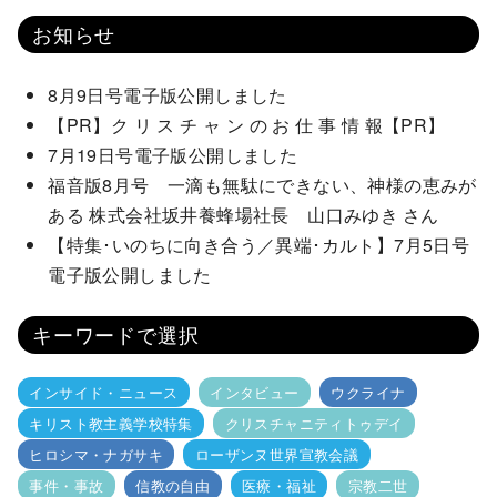
お知らせ
8月9日号電子版公開しました
【PR】ク リ ス チ ャ ン の お 仕 事 情 報【PR】
7月19日号電子版公開しました
福音版8月号 一滴も無駄にできない、神様の恵みが
ある 株式会社坂井養蜂場社長 山口みゆき さん
【特集･いのちに向き合う／異端･カルト】7月5日号
電子版公開しました
キーワードで選択
インサイド・ニュース
インタビュー
ウクライナ
キリスト教主義学校特集
クリスチャニティトゥデイ
ヒロシマ・ナガサキ
ローザンヌ世界宣教会議
事件・事故
信教の自由
医療・福祉
宗教二世