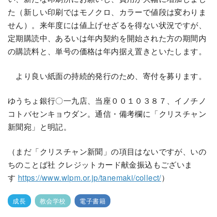
た（新しい印刷ではモノクロ、カラーで値段は変わりま
せん）。来年度には値上げせざるを得ない状況ですが、
定期購読中、あるいは年内契約を開始された方の期間内
の購読料と、単号の価格は年内据え置きといたします。
より良い紙面の持続的発行のため、寄付を募ります。
ゆうちょ銀行〇一九店、当座００１０３８７、イノチノ
コトバセンキョウダン。通信・備考欄に「クリスチャン
新聞宛」と明記。
（まだ「クリスチャン新聞」の項目はないですが、いの
ちのことば社 クレジットカード献金振込もございま
す
https://www.wlpm.or.jp/tanemaki/collect/
）
成長
教会学校
電子書籍