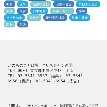
教育
文学
新使徒運動
旧統一協会
東日本大震災
沖縄
災害
熊本地震
異端・カルト
神学
神学校特集
福音派
能登半島地震
芸術・芸能
訃報
音楽
いのちのことば社 クリスチャン新聞

164-0001 東京都中野区中野2-1-5

TEL 03-5341-6957（編集） 03-5341-
6958（購読） 03-5341-6954（広告）
利用規約
プライバシーポリシー
特定商取引法に基づく表記