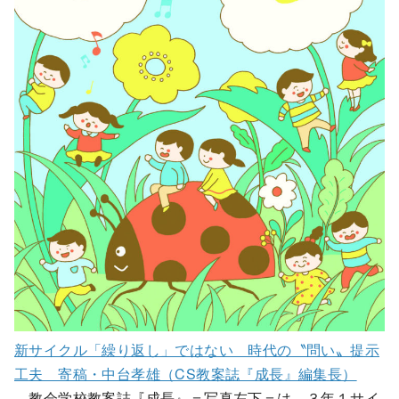
新サイクル「繰り返し」ではない 時代の〝問い〟提示
工夫 寄稿・中台孝雄（CS教案誌『成長』編集長）
教会学校教案誌『成長』＝写真左下＝は、３年１サイ