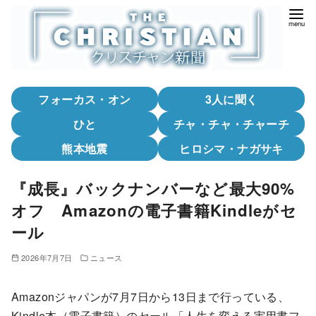
コ
ン
テ
ン
ツ
フォーカス・オン
3人に聞く
へ
移
ひと
チャ・チャ・チャーチ
動
熊本地震
ヒロシマ・ナガサキ
『成長』バックナンバーなど最大90%
オフ Amazonの電子書籍Kindleがセ
ール
2026年7月7日
ニュース
Amazonジャパンが7月7日から13日まで行っている、
Kindle本（電子書籍）のセール「人生を変える実用書フ