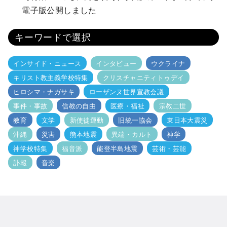
電子版公開しました
キーワードで選択
インサイド・ニュース
インタビュー
ウクライナ
キリスト教主義学校特集
クリスチャニティトゥデイ
ヒロシマ・ナガサキ
ローザンヌ世界宣教会議
事件・事故
信教の自由
医療・福祉
宗教二世
教育
文学
新使徒運動
旧統一協会
東日本大震災
沖縄
災害
熊本地震
異端・カルト
神学
神学校特集
福音派
能登半島地震
芸術・芸能
訃報
音楽