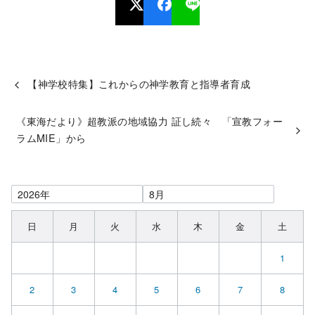
【神学校特集】これからの神学教育と指導者育成
《東海だより》超教派の地域協力 証し続々 「宣教フォー
ラムMIE」から
日
月
火
水
木
金
土
1
2
3
4
5
6
7
8