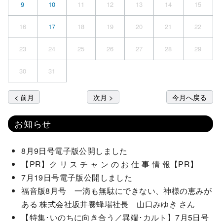
9
10
11
12
13
14
15
16
17
18
19
20
21
22
23
24
25
26
27
28
29
30
31
< 前月
次月 >
今月へ戻る
お知らせ
8月9日号電子版公開しました
【PR】ク リ ス チ ャ ン の お 仕 事 情 報【PR】
7月19日号電子版公開しました
福音版8月号 一滴も無駄にできない、神様の恵みが
ある 株式会社坂井養蜂場社長 山口みゆき さん
【特集･いのちに向き合う／異端･カルト】7月5日号