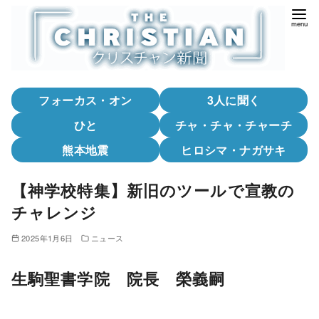
コ
ン
テ
ン
ツ
フォーカス・オン
3人に聞く
へ
移
ひと
チャ・チャ・チャーチ
動
熊本地震
ヒロシマ・ナガサキ
【神学校特集】新旧のツールで宣教の
チャレンジ
2025年1月6日
ニュース
生駒聖書学院 院長 榮義嗣