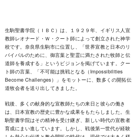
生駒聖書学院（ＩＢＣ）は、１９２９年、イギリス人宣
教師レオナード・Ｗ・クート師によって創立された神学
校です。奈良県生駒市に位置し、「世界宣教と日本のリ
バイバルのために、御言葉と聖霊に満たされた牧師と伝
道師を養成する」というビジョンを掲げています。クー
ト師の言葉、「不可能は挑戦となる（Impossibilities
Become Challenges）」をモットーに、数多くの開拓伝
道牧会者を送り出してきました。
戦後、多くの献身的な宣教師たちの来日と彼らの働き
は、日本宣教の歴史に豊かな成果をもたらしました。生
駒聖書学院はその精神を受け継ぎ、新しい時代の宣教者
育成にまい進しています。しかし、戦後第一世代が経験
した熱心な伝道と教会開拓の時代は、現代では大きく様