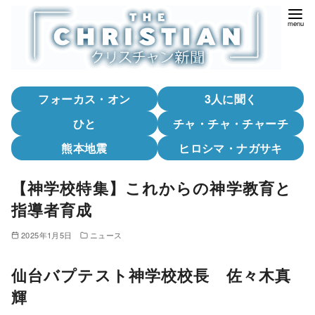
コ
ン
テ
ン
ツ
フォーカス・オン
3人に聞く
へ
移
ひと
チャ・チャ・チャーチ
動
熊本地震
ヒロシマ・ナガサキ
【神学校特集】これからの神学教育と
指導者育成
2025年1月5日
ニュース
仙台バプテスト神学校校長 佐々木真
輝