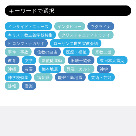
キーワードで選択
インサイド・ニュース
インタビュー
ウクライナ
キリスト教主義学校特集
クリスチャニティトゥデイ
ヒロシマ・ナガサキ
ローザンヌ世界宣教会議
事件・事故
信教の自由
医療・福祉
宗教二世
教育
文学
新使徒運動
旧統一協会
東日本大震災
沖縄
災害
熊本地震
異端・カルト
神学
神学校特集
福音派
能登半島地震
芸術・芸能
訃報
音楽