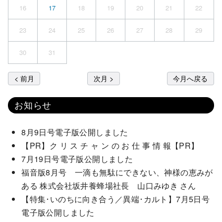
16
17
18
19
20
21
22
23
24
25
26
27
28
29
30
31
< 前月
次月 >
今月へ戻る
お知らせ
8月9日号電子版公開しました
【PR】ク リ ス チ ャ ン の お 仕 事 情 報【PR】
7月19日号電子版公開しました
福音版8月号 一滴も無駄にできない、神様の恵みが
ある 株式会社坂井養蜂場社長 山口みゆき さん
【特集･いのちに向き合う／異端･カルト】7月5日号
電子版公開しました