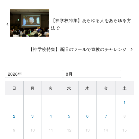
【神学校特集】あらゆる人をあらゆる方
法で
【神学校特集】新旧のツールで宣教のチャレンジ
日
月
火
水
木
金
土
1
2
3
4
5
6
7
8
9
10
11
12
13
14
15