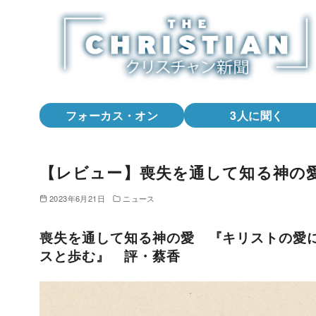
コ
ン
テ
ン
ツ
へ
フォーカス・オン
3人に聞く
移
動
【レビュー】喪失を通して知る神の
2023年6月21日
ニュース
喪失を通して知る神の愛 『キリストの愛
スと歩む』 評・蔡香