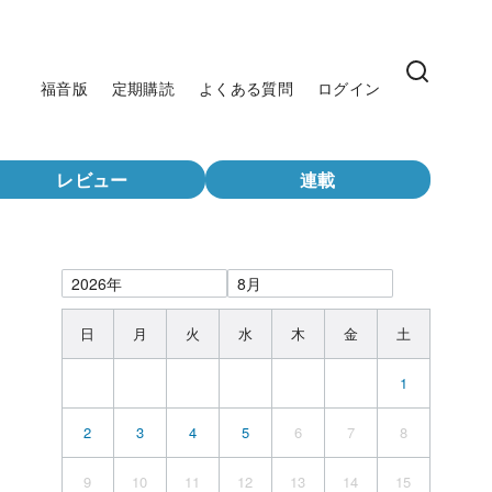
福音版
定期購読
よくある質問
ログイン
レビュー
連載
日
月
火
水
木
金
土
1
2
3
4
5
6
7
8
9
10
11
12
13
14
15