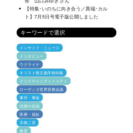
長 山口みゆき さん
【特集･いのちに向き合う／異端･カル
ト】7月5日号電子版公開しました
キーワードで選択
インサイド・ニュース
インタビュー
ウクライナ
キリスト教主義学校特集
クリスチャニティトゥデイ
ローザンヌ世界宣教会議
事件・事故
信教の自由
医療・福祉
宗教二世
教育