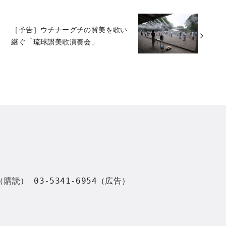
［予告］ウチナーグチの賛美を歌い
継ぐ「琉球讃美歌演奏会」
8（購読） 03-5341-6954（広告）