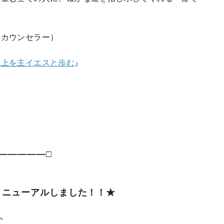
会カウンセラー）
上を主イエスと歩む
』
―――――□
リニューアルしました！！★
へ