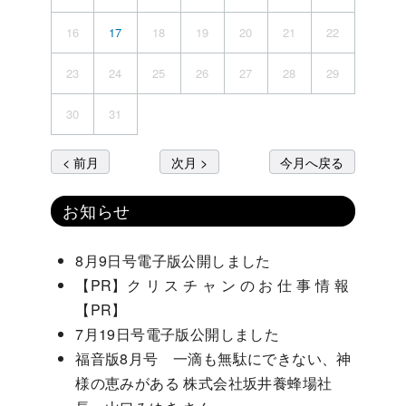
16
17
18
19
20
21
22
23
24
25
26
27
28
29
30
31
< 前月
次月 >
今月へ戻る
お知らせ
8月9日号電子版公開しました
【PR】ク リ ス チ ャ ン の お 仕 事 情 報
【PR】
7月19日号電子版公開しました
福音版8月号 一滴も無駄にできない、神
様の恵みがある 株式会社坂井養蜂場社