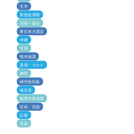
文学
新使徒運動
旧統一協会
東日本大震災
沖縄
災害
熊本地震
異端・カルト
神学
神学校特集
福音派
能登半島地震
芸術・芸能
訃報
音楽