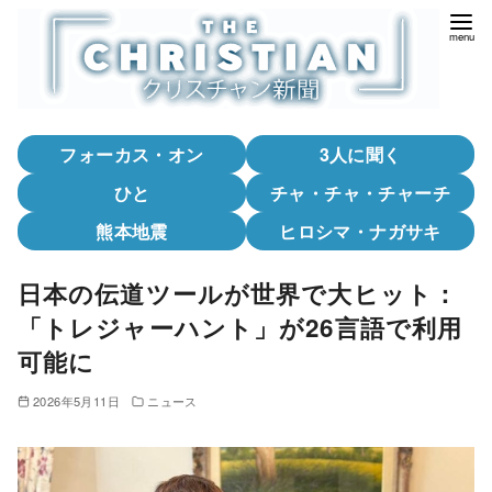
コ
ン
テ
ン
ツ
フォーカス・オン
3人に聞く
へ
移
ひと
チャ・チャ・チャーチ
動
熊本地震
ヒロシマ・ナガサキ
日本の伝道ツールが世界で大ヒット：
「トレジャーハント」が26言語で利用
可能に
2026年5月11日
ニュース