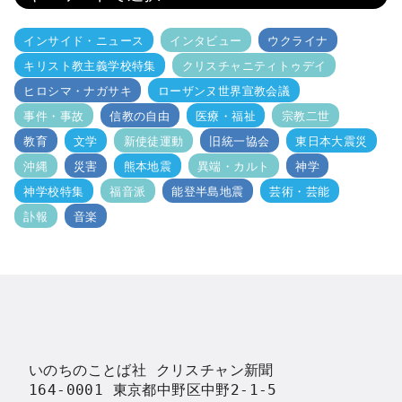
インサイド・ニュース
インタビュー
ウクライナ
キリスト教主義学校特集
クリスチャニティトゥデイ
ヒロシマ・ナガサキ
ローザンヌ世界宣教会議
事件・事故
信教の自由
医療・福祉
宗教二世
教育
文学
新使徒運動
旧統一協会
東日本大震災
沖縄
災害
熊本地震
異端・カルト
神学
神学校特集
福音派
能登半島地震
芸術・芸能
訃報
音楽
いのちのことば社 クリスチャン新聞

164-0001 東京都中野区中野2-1-5
