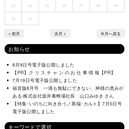
23
24
25
26
27
28
29
30
31
< 前月
次月 >
今月へ戻る
お知らせ
8月9日号電子版公開しました
【PR】ク リ ス チ ャ ン の お 仕 事 情 報【PR】
7月19日号電子版公開しました
福音版8月号 一滴も無駄にできない、神様の恵みが
ある 株式会社坂井養蜂場社長 山口みゆき さん
【特集･いのちに向き合う／異端･カルト】7月5日号
電子版公開しました
キーワードで選択