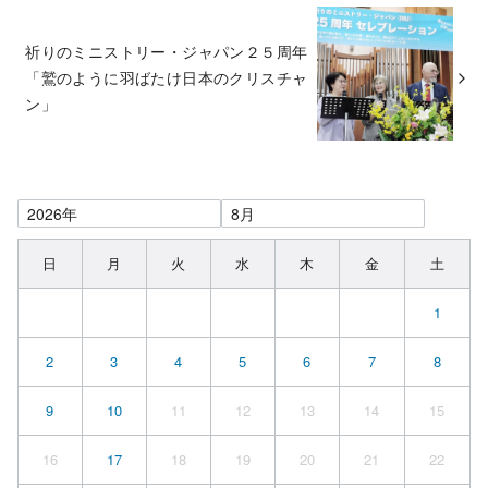
祈りのミニストリー・ジャパン２５周年
「鷲のように羽ばたけ日本のクリスチャ
ン」
日
月
火
水
木
金
土
1
2
3
4
5
6
7
8
9
10
11
12
13
14
15
16
17
18
19
20
21
22