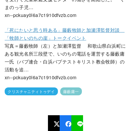
まのっ子児…
xn--pckuay0l6a7c1910dfvzb.com
「死にたいと思う時ある」藤藪牧師と加瀬澤監督対談
「牧師といのちの崖」トークイベント
写真＝藤藪牧師（左）と加瀬澤監督 和歌山県白浜町に
ある観光名所三段壁で、いのちの電話を運営する藤藪庸
一氏（バプ連合・白浜バプテストキリスト教会牧師）の
活動を追…
xn--pckuay0l6a7c1910dfvzb.com
クリスチャニティトゥデイ
藤藪庸一