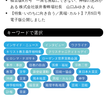
福音版8月号 一滴も無駄にできない、神様の恵みが
ある 株式会社坂井養蜂場社長 山口みゆき さん
【特集･いのちに向き合う／異端･カルト】7月5日号
電子版公開しました
キーワードで選択
インサイド・ニュース
インタビュー
ウクライナ
キリスト教主義学校特集
クリスチャニティトゥデイ
ヒロシマ・ナガサキ
ローザンヌ世界宣教会議
事件・事故
信教の自由
医療・福祉
宗教二世
教育
文学
新使徒運動
旧統一協会
東日本大震災
沖縄
災害
熊本地震
異端・カルト
神学
神学校特集
福音派
能登半島地震
芸術・芸能
訃報
音楽