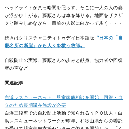
ヘッドライトが真っ暗闇を照らす。そこに一人の人の姿
が浮かび上がる。藤藪さんは車を降りる。地面をザクザ
クと踏みしめながら、目前の人影に向かって歩く・・・
続きはクリスチャニティトゥデイ日本語版
〝日本の「自
殺名所の断崖」から人々を救う牧師〟
自殺防止の実際、藤藪さんの歩みと献身、協力者や回復
者の声など
関連記事
白浜レスキューネット、児童家庭相談を開始 回復・自
立のため長期滞在施設が必要
白浜三段壁での自殺防止活動で知られるＮＰＯ法人・白
浜レスキューネットワークが昨年、和歌山県からの委託
を受けて児童家庭支援センターの働きを開始した。「く