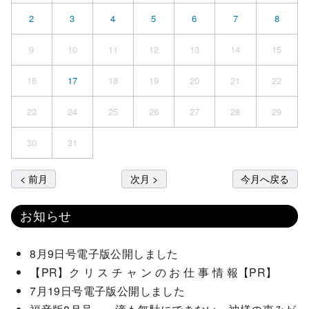
2
3
4
5
6
7
8
9
10
11
12
13
14
15
16
17
18
19
20
21
22
23
24
25
26
27
28
29
30
31
< 前月
次月 >
今月へ戻る
お知らせ
8月9日号電子版公開しました
【PR】ク リ ス チ ャ ン の お 仕 事 情 報【PR】
7月19日号電子版公開しました