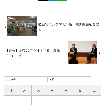
教会でホンダマモル展 吹田聖書福音教
会
【速報】戦後80年を神学する 森島
氏、山口氏
日
月
火
水
木
金
土
1