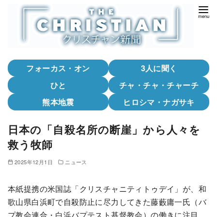
コ
ン
テ
ン
ツ
フォーカス・オン
3人に聞く
へ
移
ひと
チャ・チャ・チャーチ
動
熊本地震
ヒロシマ・ナガサキ
日本の「自殺名所の断崖」から人々を
救う牧師
2025年12月1日
ニュース
本紙提携の米国誌「クリスチャニティトゥデイ」が、和
歌山県白浜町で自殺防止に尽力してきた藤藪庸一氏（バ
プ教会連合・白浜バプテスト基督教会）の働きに注目