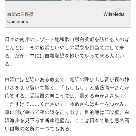
白浜の三段壁 WikiMedia
Commons
日本の南岸のリゾート地和歌山県白浜町を訪れる人のほ
とんどは、その砂浜といやしの温泉を目当てにして来
る。だが、中には自殺願望を抱いてやって来る人もい
る。
白浜にほど近いある教会で、電話の呼び出し音が夜の静
けさを切り裂いて響く。「もしもし」と藤藪庸一さんが
応答する。受話器の向こうでは、震える声がささやく。
「たすけて……ください」。藤藪さんはキーをつかみ、
車に飛び乗って夜の道を走り出す。目的地は三段壁。白
浜海岸を見下ろす断崖絶壁だ。ここは日本で最も悪名高
い自殺の名所の一つでもある。