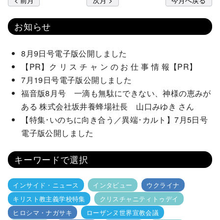
お知らせ
8月9日号電子版公開しました
【PR】ク リ ス チ ャ ン の お 仕 事 情 報【PR】
7月19日号電子版公開しました
福音版8月号 一滴も無駄にできない、神様の恵みが
ある 株式会社坂井養蜂場社長 山口みゆき さん
【特集･いのちに向き合う／異端･カルト】7月5日号
電子版公開しました
キーワードで選択
インサイド・ニュース
インタビュー
ウクライナ
キリスト教主義学校特集
クリスチャニティトゥデイ
ヒロシマ・ナガサキ
ローザンヌ世界宣教会議