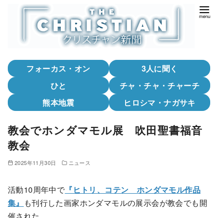
コ
ン
テ
ン
ツ
フォーカス・オン
3人に聞く
へ
移
ひと
チャ・チャ・チャーチ
動
熊本地震
ヒロシマ・ナガサキ
教会でホンダマモル展 吹田聖書福音
教会
2025年11月30日
ニュース
活動10周年中で
『ヒトリ、コテン ホンダマモル作品
集』
も刊行した画家ホンダマモルの展示会が教会でも開
催された。