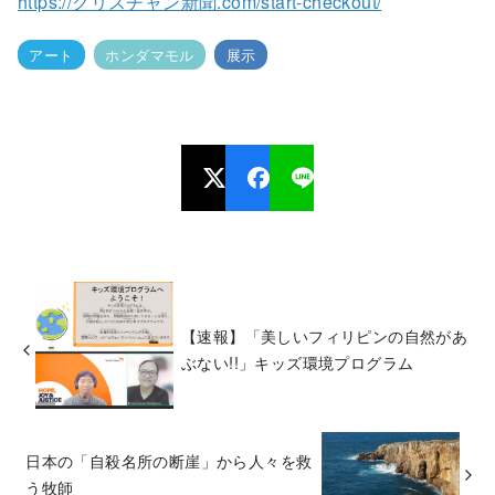
https://クリスチャン新聞.com/start-checkout/
アート
ホンダマモル
展示
【速報】「美しいフィリピンの自然があ
ぶない!!」キッズ環境プログラム
日本の「自殺名所の断崖」から人々を救
う牧師