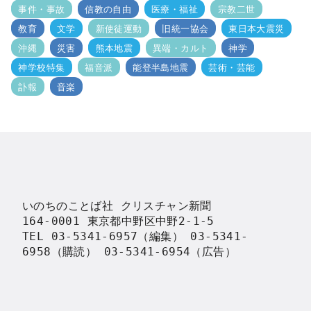
事件・事故
信教の自由
医療・福祉
宗教二世
教育
文学
新使徒運動
旧統一協会
東日本大震災
沖縄
災害
熊本地震
異端・カルト
神学
神学校特集
福音派
能登半島地震
芸術・芸能
訃報
音楽
いのちのことば社 クリスチャン新聞

164-0001 東京都中野区中野2-1-5

TEL 03-5341-6957（編集） 03-5341-
6958（購読） 03-5341-6954（広告）