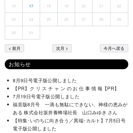
16
17
18
19
20
21
22
23
24
25
26
27
28
29
30
31
< 前月
次月 >
今月へ戻る
お知らせ
8月9日号電子版公開しました
【PR】ク リ ス チ ャ ン の お 仕 事 情 報【PR】
7月19日号電子版公開しました
福音版8月号 一滴も無駄にできない、神様の恵みが
ある 株式会社坂井養蜂場社長 山口みゆき さん
【特集･いのちに向き合う／異端･カルト】7月5日号
電子版公開しました