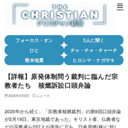
コ
ン
テ
ン
ツ
フォーカス・オン
3人に聞く
へ
移
ひと
チャ・チャ・チャーチ
動
熊本地震
ヒロシマ・ナガサキ
【詳報】原発体制問う裁判に臨んだ宗
教者たち 核燃訴訟口頭弁論
2026年3月5日
ニュース
2020年から続く、「宗教者核燃裁判」の第9回口頭弁論
が2月19日、東京地裁であった。キリスト者、仏教者な
どの宗教者ら257人が原告に立ち、日本原燃(株)に対し