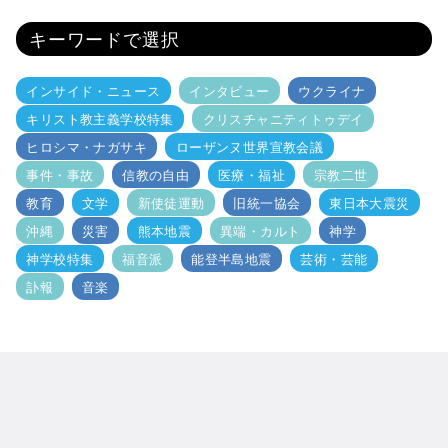
キーワードで選択
インサイド・ニュース
インタビュー
ウクライナ
キリスト教主義学校特集
クリスチャニティトゥデイ
ヒロシマ・ナガサキ
ローザンヌ世界宣教会議
事件・事故
信教の自由
医療・福祉
宗教二世
教育
文学
新使徒運動
旧統一協会
東日本大震災
沖縄
災害
熊本地震
異端・カルト
神学
神学校特集
福音派
能登半島地震
芸術・芸能
訃報
音楽