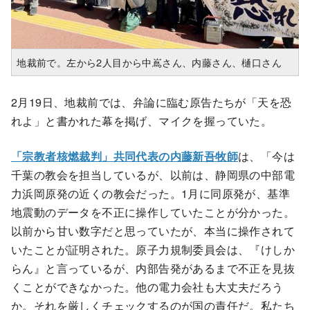
地裁前で。左から2人目から中嶌さん、内藤さん、樋口さん
2月19日、地裁前では、弁論に臨む原告たちが「天を恐
れよ」と書かれた幕を掲げ、マイクを握っていた。
「宗教者核燃裁判」共同代表の内藤新吾牧師
は、「今は
千葉の教会を担当しているが、以前は、静岡県の中部電
力浜岡原発の近くの教会だった。1月に同原発が、基準
地震動のデータを不正に操作していたことが分かった。
以前から甘い数字だと思っていたが、本当に操作されて
いたことが証明された。原子力規制委員会は、『けしか
らん』と言っているが、内部告発があるまで不正を見抜
くことができなかった。他の電力会社も大丈夫だろう
か。それを厳しくチェックするのが国の責任だ。私たち