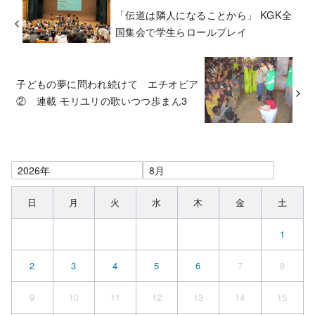
「伝道は隣人になることから」 KGK全
国集会で学生らロールプレイ
子どもの夢に問われ続けて エチオピア
② 連載 モリユリの歌いつつ歩まん3
日
月
火
水
木
金
土
1
2
3
4
5
6
7
8
9
10
11
12
13
14
15