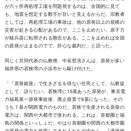
が六ヶ所再処理工場を問題視するのは、全国的に見て
も、地震を想定する数字が甘いと見えるからだ。宗教者
としては、再処理工場の事故は、他の原発以上の規模の
災害が起きる心配があるので、ここを止めたい。原子力
が核兵器に転用される懸念がある。ここを止めれば全国
の原発が止まるのでで、肝心な裁判だ」と語った。
同じく共同代表の仏教僧、中嶌哲演さんは、原発が多い
福井県の若狭湾の小浜市から駆け付けた。
「『原発銀座』で生きざるを得ない住民として、仏教徒
として、語りたい。若狭湾に15基あった原発が、東京電
力福島第一原発事故後、廃止措置で8基になった。その
うち７基が関西電力のものだ。若狭で生産される原発の
電力は、関西や大都市で使われる。これは、首都圏と福
島の関係といっしょだ。やはり首都圏や関西の大都市圏
で原発の電力を使用してきた人たちの中から、『過疎地