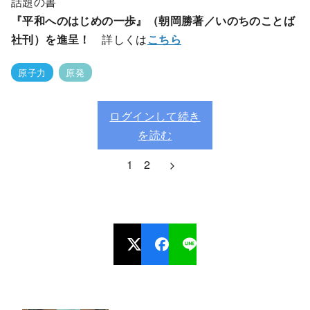
話題の書
『平和へのはじめの一歩』（朝岡勝著／いのちのことば
社刊）を進呈！
詳しくは
こちら
原子力
原発
ログインして続き
を読む
1
2