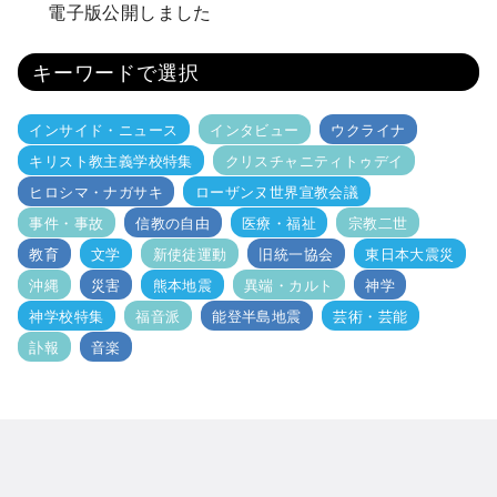
電子版公開しました
キーワードで選択
インサイド・ニュース
インタビュー
ウクライナ
キリスト教主義学校特集
クリスチャニティトゥデイ
ヒロシマ・ナガサキ
ローザンヌ世界宣教会議
事件・事故
信教の自由
医療・福祉
宗教二世
教育
文学
新使徒運動
旧統一協会
東日本大震災
沖縄
災害
熊本地震
異端・カルト
神学
神学校特集
福音派
能登半島地震
芸術・芸能
訃報
音楽