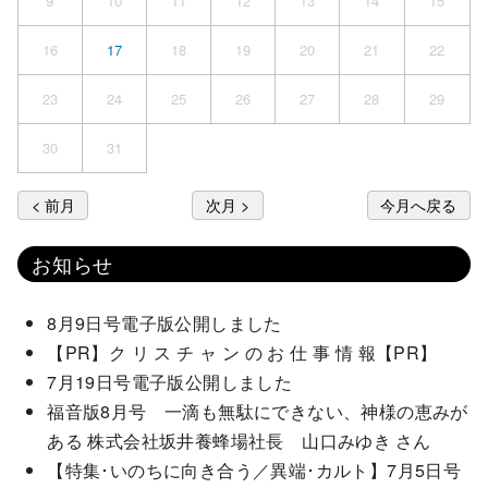
9
10
11
12
13
14
15
16
17
18
19
20
21
22
23
24
25
26
27
28
29
30
31
< 前月
次月 >
今月へ戻る
お知らせ
8月9日号電子版公開しました
【PR】ク リ ス チ ャ ン の お 仕 事 情 報【PR】
7月19日号電子版公開しました
福音版8月号 一滴も無駄にできない、神様の恵みが
ある 株式会社坂井養蜂場社長 山口みゆき さん
【特集･いのちに向き合う／異端･カルト】7月5日号