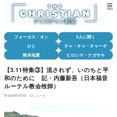
コ
ン
テ
ン
ツ
フォーカス・オン
3人に聞く
へ
移
ひと
チャ・チャ・チャーチ
動
熊本地震
ヒロシマ・ナガサキ
【3.11特集③】流されず、いのちと平
和のために 記・内藤新吾（日本福音
ルーテル教会牧師）
2026年3月5日
ニュース