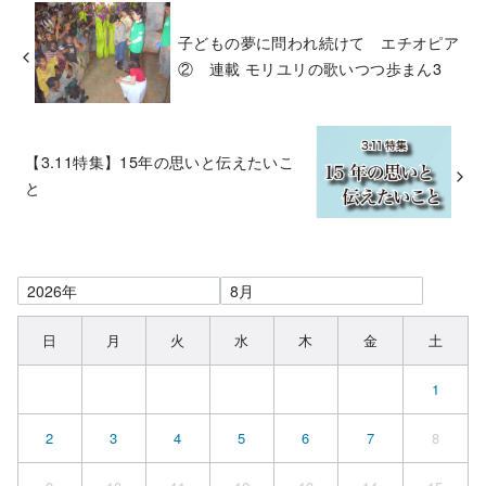
子どもの夢に問われ続けて エチオピア
② 連載 モリユリの歌いつつ歩まん3
【3.11特集】15年の思いと伝えたいこ
と
日
月
火
水
木
金
土
1
2
3
4
5
6
7
8