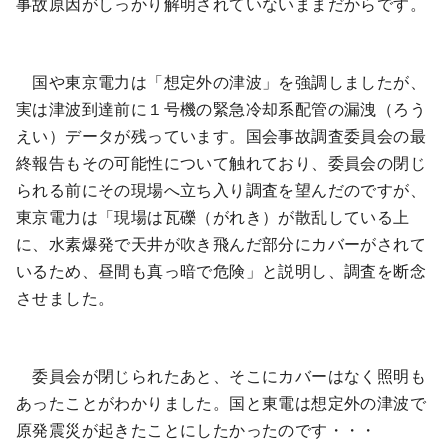
事故原因がしっかり解明されていないままだからです。
国や東京電力は「想定外の津波」を強調しましたが、
実は津波到達前に１号機の緊急冷却系配管の漏洩（ろう
えい）データが残っています。国会事故調査委員会の最
終報告もその可能性について触れており、委員会の閉じ
られる前にその現場へ立ち入り調査を望んだのですが、
東京電力は「現場は瓦礫（がれき）が散乱している上
に、水素爆発で天井が吹き飛んだ部分にカバーがされて
いるため、昼間も真っ暗で危険」と説明し、調査を断念
させました。
委員会が閉じられたあと、そこにカバーはなく照明も
あったことがわかりました。国と東電は想定外の津波で
原発震災が起きたことにしたかったのです・・・