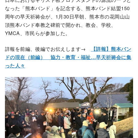
なった「熊本バンド」を記念する、熊本バンド結盟150
周年の早天祈祷会が、1月30日早朝、熊本市の花岡山山
頂熊本バンド奉教之碑前で開かれ、教会、学校、
YMCA、市民らが参加した。
詳報を前編、後編でお伝えします→
【詳報】熊本バン
ドの現在（前編） 協力・教育・福祉…早天祈祷会に集
った人々