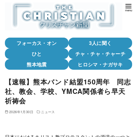
コ
ン
テ
ン
ツ
フォーカス・オン
3人に聞く
へ
移
ひと
チャ・チャ・チャーチ
動
熊本地震
ヒロシマ・ナガサキ
【速報】熊本バンド結盟150周年 同志
社、教会、学校、YMCA関係者ら早天
祈祷会
2026年1月30日
ニュース
日本におけるキリスト教プロテスタントの源流の一つと