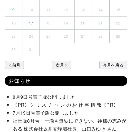
9
10
11
12
13
14
15
16
17
18
19
20
21
22
23
24
25
26
27
28
29
30
31
< 前月
次月 >
今月へ戻る
お知らせ
8月9日号電子版公開しました
【PR】ク リ ス チ ャ ン の お 仕 事 情 報【PR】
7月19日号電子版公開しました
福音版8月号 一滴も無駄にできない、神様の恵みが
ある 株式会社坂井養蜂場社長 山口みゆき さん