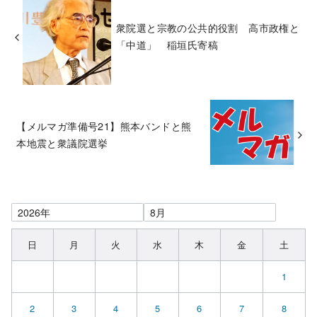
衆院選と宗教の公共的役割 高市政権と
「中道」 稲垣氏寄稿
【メルマガ準備号21】熊本バンドと熊
本地震と衆議院選挙
日
月
火
水
木
金
土
1
2
3
4
5
6
7
8