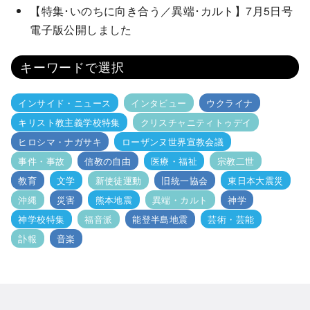
【特集･いのちに向き合う／異端･カルト】7月5日号
電子版公開しました
キーワードで選択
インサイド・ニュース
インタビュー
ウクライナ
キリスト教主義学校特集
クリスチャニティトゥデイ
ヒロシマ・ナガサキ
ローザンヌ世界宣教会議
事件・事故
信教の自由
医療・福祉
宗教二世
教育
文学
新使徒運動
旧統一協会
東日本大震災
沖縄
災害
熊本地震
異端・カルト
神学
神学校特集
福音派
能登半島地震
芸術・芸能
訃報
音楽