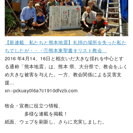
【新連載 私たちと熊本地震】礼拝の場所を失った私た
ちでしたが・・・①熊本東聖書キリスト教会
2016 年4月14、16日と相次いだ大きな揺れを中心とす
る通称「熊本地震」は、熊本 県、大分県で、教会をふく
め大きな被害を与えた。一方、教会関係による災害支
援…
xn--pckuay0l6a7c1910dfvzb.com
牧会・宣教に役立つ情報、
多様な連載を掲載！
紙面、ウェブを刷新し、さらに充実しました。