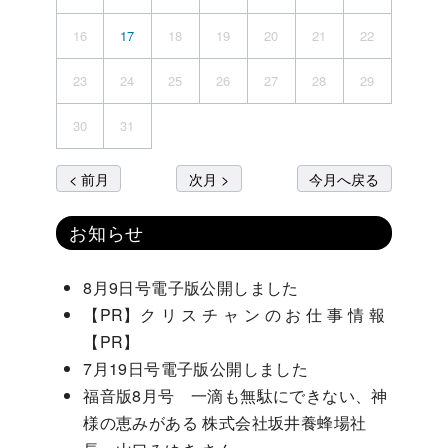
16
17
18
19
20
21
22
23
24
25
26
27
28
29
30
31
< 前月
次月 >
今月へ戻る
お知らせ
8月9日号電子版公開しました
【PR】ク リ ス チ ャ ン の お 仕 事 情 報
【PR】
7月19日号電子版公開しました
福音版8月号 一滴も無駄にできない、神
様の恵みがある 株式会社坂井養蜂場社