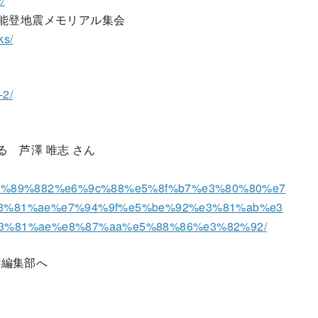
/
」能登地震メモリアル集会
ks/
2/
る 芦澤 唯志 さん
3%e7%89%882%e6%9c%88%e5%8f%b7%e3%80%80%e7
3%81%ae%e7%94%9f%e5%be%92%e3%81%ab%e3
3%81%ae%e8%87%aa%e5%88%86%e3%82%92/
聞編集部へ