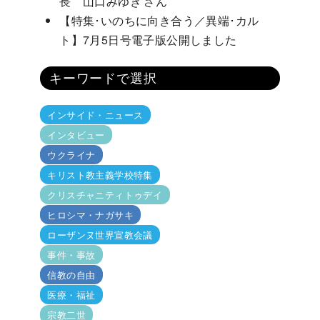
長 山口みゆき さん
【特集･いのちに向き合う／異端･カル
ト】7月5日号電子版公開しました
キーワードで選択
インサイド・ニュース
インタビュー
ウクライナ
キリスト教主義学校特集
クリスチャニティトゥデイ
ヒロシマ・ナガサキ
ローザンヌ世界宣教会議
事件・事故
信教の自由
医療・福祉
宗教二世