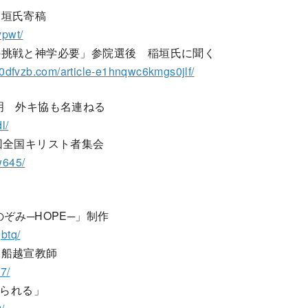
稲垣氏寄稿
pwt/
挑戦と神学必要」参院選後 稲垣氏に聞く
10dfvzb.com/article-e1hnqwc6kmgs0jlf/
明 外キ協も名連ねる
l/
回全国キリスト者集会
645/
ぞみ─HOPE─」制作
btq/
ナ船越宣教師
7/
てられる」