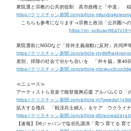
衆院選と宗教の公共的役割 高市政権と「中道」 
https://クリスチャン新聞.com/article-mbuvbq4gjepmy
こちらも参考になります→宗教と政治「公共圏への
https://xn--pckuay0l6a7c19
衆院選前にNGOなど「排外主義扇動に反対」共同声
https://クリスチャン新聞.com/article-rzy89fhaj4npnvd
差別、排除の社会で分かち合いを 「外キ協」第40
https://クリスチャン新聞.com/article-n0cwuv2cux3dw
≪ニュース≫
アーティストら音楽で能登復興応援 アルバムＣＤ「の
https://クリスチャン新聞.com/article-m7gewdsn1x5bj
拡大する徴兵 「戦没兵士婦人」をケア ウクライ
https://クリスチャン新聞.com/article-dfziscnea2a1szj
【速報】D6ジャパンで塩谷氏講演「育つ 育てる 育