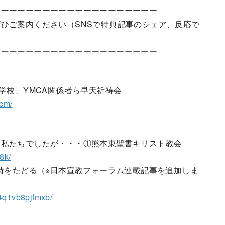
ーーーーーーーーーーーーーーーーーーーー
ひご案内ください（SNSで特典記事のシェア、反応で
ーーーーーーーーーーーーーーーーーーーー
、学校、YMCA関係者ら早天祈祷会
cm/
た私たちでしたが・・・①熊本東聖書キリスト教会
8k/
当時をたどる（※日本宣教フォーラム連載記事を追加しま
94q1vb8pjfmxb/