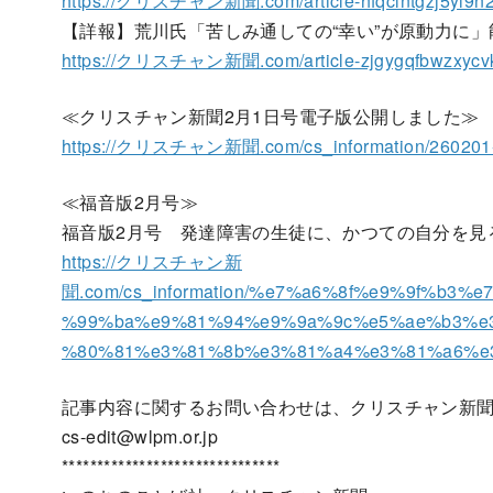
https://クリスチャン新聞.com/article-hfqclntgzj5yi9n2
【詳報】荒川氏「苦しみ通しての“幸い”が原動力に
https://クリスチャン新聞.com/article-zjgygqfbwzxycv
≪クリスチャン新聞2月1日号電子版公開しました≫
https://クリスチャン新聞.com/cs_information/260201-
≪福音版2月号≫
福音版2月号 発達障害の生徒に、かつての自分を見
https://クリスチャン新
聞.com/cs_information/%e7%a6%8f%e9%9f%b
%99%ba%e9%81%94%e9%9a%9c%e5%ae%b3%e
%80%81%e3%81%8b%e3%81%a4%e3%81%a6%e
記事内容に関するお問い合わせは、クリスチャン新
cs-edit@wlpm.or.jp
*******************************