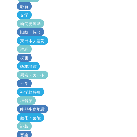
教育
文学
新使徒運動
旧統一協会
東日本大震災
沖縄
災害
熊本地震
異端・カルト
神学
神学校特集
福音派
能登半島地震
芸術・芸能
訃報
音楽