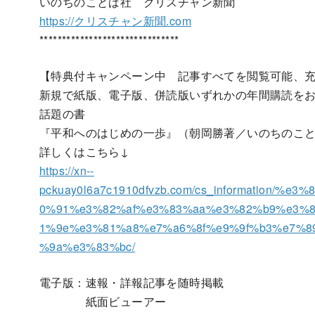
いのちのことば社 クリスチャン新聞
https://クリスチャン新聞.com
*******************************
【特典付キャンペーン中 記事すべてを閲覧可能、
新規で紙版、電子版、併読版いずれかの年間購読を
話題の書
『平和へのはじめの一歩』（朝岡勝著／いのちのこ
詳しくはこちら↓
https://xn--
pckuay0l6a7c1910dfvzb.com/cs_information
0%91%e3%82%af%e3%83%aa%e3%82%b9%e3%
1%9e%e3%81%a8%e7%a6%8f%e9%9f%b3%e7%
%9a%e3%83%bc/
電子版：速報・詳報記事を随時掲載
紙面ビューアー