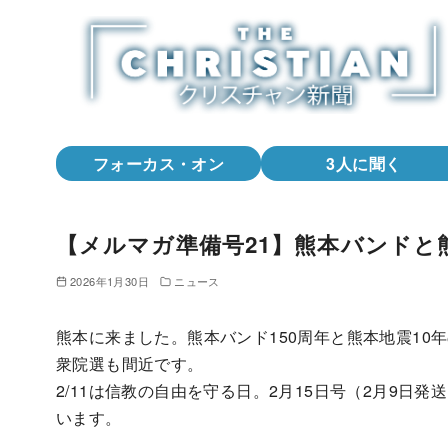
コ
ン
テ
ン
ツ
へ
フォーカス・オン
3人に聞く
移
動
【メルマガ準備号21】熊本バンドと
2026年1月30日
ニュース
熊本に来ました。熊本バンド150周年と熊本地震10
衆院選も間近です。
2/11は信教の自由を守る日。2月15日号（2月9日
います。