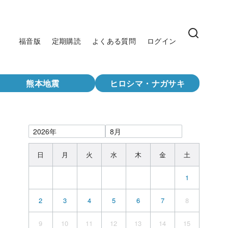
福音版
定期購読
よくある質問
ログイン
熊本地震
ヒロシマ・ナガサキ
日
月
火
水
木
金
土
1
2
3
4
5
6
7
8
9
10
11
12
13
14
15