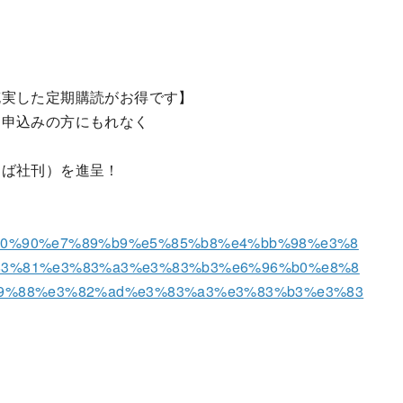
充実した定期購読がお得です】
お申込みの方にもれなく
とば社刊）を進呈！
/%e3%80%90%e7%89%b9%e5%85%b8%e4%bb%98%e3%8
83%81%e3%83%a3%e3%83%b3%e6%96%b0%e8%8
89%88%e3%82%ad%e3%83%a3%e3%83%b3%e3%83