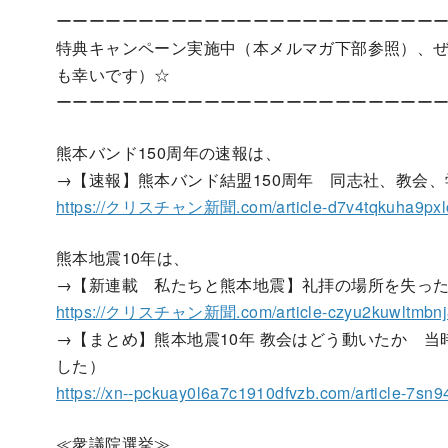
ーーーーーーーーーーーーーーーーーーーーーーー
特典キャンペーン実施中（本メルマガ下部参照）、ぜ
も幸いです）☆
ーーーーーーーーーーーーーーーーーーーーーーー
熊本バンド150周年の速報は、
→【速報】熊本バンド結盟150周年 同志社、教会
https://クリスチャン新聞.com/article-d7v4tqkuha9pxl
熊本地震10年は、
→【新連載 私たちと熊本地震】礼拝の場所を失っ
https://クリスチャン新聞.com/article-czyu2kuwltmbnj
→【まとめ】熊本地震10年 教会はどう動いたか 
した）
https://xn--pckuay0l6a7c1910dfvzb.com/article-7sn
≪衆議院選挙≫