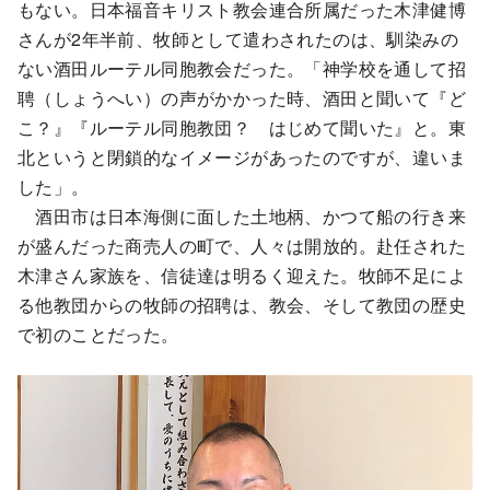
もない。日本福音キリスト教会連合所属だった木津健博
さんが2年半前、牧師として遣わされたのは、馴染みの
ない酒田ルーテル同胞教会だった。「神学校を通して招
聘（しょうへい）の声がかかった時、酒田と聞いて『ど
こ？』『ルーテル同胞教団？ はじめて聞いた』と。東
北というと閉鎖的なイメージがあったのですが、違いま
した」。
酒田市は日本海側に面した土地柄、かつて船の行き来
が盛んだった商売人の町で、人々は開放的。赴任された
木津さん家族を、信徒達は明るく迎えた。牧師不足によ
る他教団からの牧師の招聘は、教会、そして教団の歴史
で初のことだった。