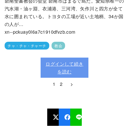
碧南聖書教会の会堂 碧南市はまるで島だ。愛知県唯一の
汽水湖・油ヶ淵、衣浦港、三河湾、矢作川と四方が全て
水に囲まれている。トヨタの工場が近い土地柄、34か国
の人が…
xn--pckuay0l6a7c1910dfvzb.com
チャ・チャ・チャーチ
教会
ログインして続き
を読む
1
2