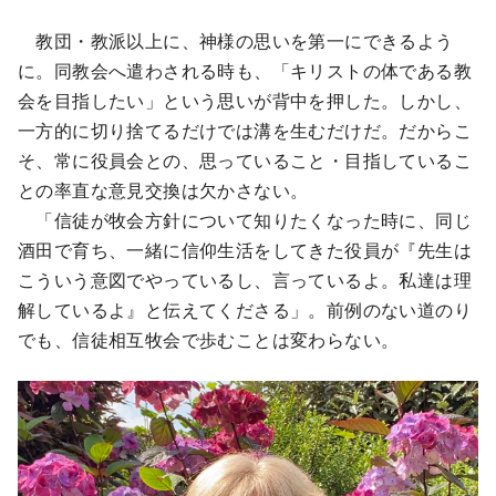
教団・教派以上に、神様の思いを第一にできるよう
に。同教会へ遣わされる時も、「キリストの体である教
会を目指したい」という思いが背中を押した。しかし、
一方的に切り捨てるだけでは溝を生むだけだ。だからこ
そ、常に役員会との、思っていること・目指しているこ
との率直な意見交換は欠かさない。
「信徒が牧会方針について知りたくなった時に、同じ
酒田で育ち、一緒に信仰生活をしてきた役員が『先生は
こういう意図でやっているし、言っているよ。私達は理
解しているよ』と伝えてくださる」。前例のない道のり
でも、信徒相互牧会で歩むことは変わらない。