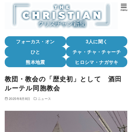
コ
ン
テ
ン
ツ
フォーカス・オン
3人に聞く
へ
移
ひと
チャ・チャ・チャーチ
動
熊本地震
ヒロシマ・ナガサキ
教団・教会の「歴史初」として 酒田
ルーテル同胞教会
2025年8月8日
ニュース