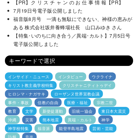
【PR】ク リ ス チ ャ ン の お 仕 事 情 報【PR】
7月19日号電子版公開しました
福音版8月号 一滴も無駄にできない、神様の恵みが
ある 株式会社坂井養蜂場社長 山口みゆき さん
【特集･いのちに向き合う／異端･カルト】7月5日号
電子版公開しました
キーワードで選択
インサイド・ニュース
インタビュー
ウクライナ
キリスト教主義学校特集
クリスチャニティトゥデイ
ヒロシマ・ナガサキ
ローザンヌ世界宣教会議
事件・事故
信教の自由
医療・福祉
宗教二世
教育
文学
新使徒運動
旧統一協会
東日本大震災
沖縄
災害
熊本地震
異端・カルト
神学
神学校特集
福音派
能登半島地震
芸術・芸能
訃報
音楽