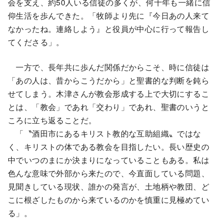
会を支え、約50人いる信徒の多くが、何十年も一緒に信
仰生活を歩んできた。「牧師より先に『今日あの人来て
なかったね。連絡しよう』と役員が中心に行って報告し
てくださる」。
一方で、長年共に歩んだ関係だからこそ、時に信徒は
「あの人は、昔からこうだから」と聖書的な判断を鈍ら
せてしまう。木津さんが教会形成する上で大切にするこ
とは、「教会」であれ「交わり」であれ、聖書のいうと
ころに立ち返ることだ。
「〝酒田市にあるキリスト教的な互助組織〟ではな
く、キリストの体である教会を目指したい。長い歴史の
中でいつのまにか決まりになっていることもある。私は
色んな意味で外部から来たので、今直面している問題、
見聞きしている現状、誰かの発言が、土地柄や教団、ど
こに根ざしたものから来ているのかを慎重に見極めてい
る」。