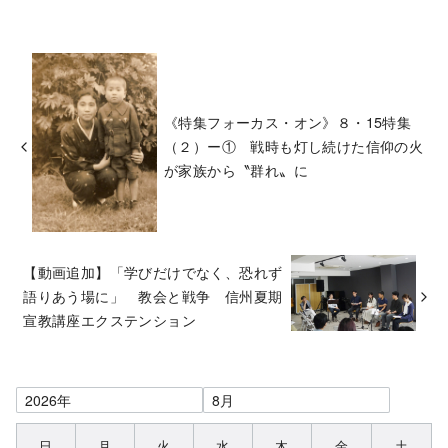
《特集フォーカス・オン》８・15特集
（２）ー① 戦時も灯し続けた信仰の火
が家族から〝群れ〟に
【動画追加】「学びだけでなく、恐れず
語りあう場に」 教会と戦争 信州夏期
宣教講座エクステンション
日
月
火
水
木
金
土